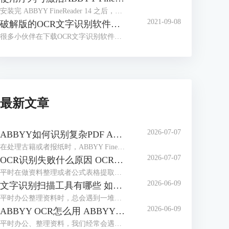
安装完 ABBYY FineReader 14 之后，很多小伙伴会有这样的疑问，安装完成后不知道如何激活软件，找不到输入序列号的入口，本文对这一问题进行讲解。
2021-09-08
破解版的OCR文字识别软件，带来了太多安全问题
很多小伙伴在下载OCR文字识别软件时，会习惯性去找破解版的软件。那么到底什么是破解版的软件呢？
最新文章
2026-07-07
ABBYY如何识别复杂PDF ABBYY如何识别竖排繁体
在处理古籍或者报纸时，ABBYY FineReader是我们常用选择。作为专业的OCR工具，它能轻松解决PDF文档的识别难题，也能精准识别竖排繁体，最大程度还原排版，无需手动录入。本期我们就来为大家介绍一下ABBYY如何识别复杂PDF，ABBYY如何识别竖排繁体的相关内容。
2026-07-07
OCR识别失败什么原因 OCR识别如何保证位置正确
平时在做资料整理或者公式表格提取时，我们经常会用到ABBYY FineReader这款工具。它识别精度高、支持多种语言，使用起来很方便。但很多用户都会遇到一些操作上的问题：比如识别失败、乱码或是识别后文字排版错乱等，本期我们就来为大家介绍一下OCR识别失败什么原因，OCR识别如何保证位置正确的相关内容。
2026-06-09
文字识别扫描工具有哪些 如何文字识别扫描文件
平时办公整理资料时，总会遇到一堆纸质文件、扫描件，想把里面的文字提取出来编辑，手动打字又慢又容易错。这时候文字识别扫描工具就派上大用场了，不管是简单的图片文字提取，还是复杂的扫描PDF识别，都能轻松搞定。下面就给大家介绍一下文字识别扫描工具有哪些，如何文字识别扫描文件的相关内容。
2026-06-09
ABBYY OCR怎么用 ABBYY怎么修改PDF里面的文字
平时办公、整理资料，我们经常会遇到这些麻烦，一是拿到扫描件或图片版文档，想提取里面的文字却没法复制；二是PDF里的文字有错别字，想修改却无从下手。这时候，ABBYY这款软件就能派上大用场。它的OCR识别功能可以轻松提取图片、扫描件中的文字，还能直接修改PDF里的内容。下面就给大家介绍一下ABBYY OCR怎么用，ABBYY怎么修改PDF里面的文字的相关内容。