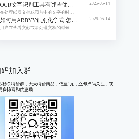
2026-05-14
OCR文字识别工具有哪些优点 OCR文字识别工具哪款最好用
在处理纸质文档或图片中的文字的时候，我们经常会借助OCR文字识别工具来提取信息。目前市面上这类工具种类繁多，大家往往不知道如何选择。为了帮助大家找到适合自己的工具，接下来我们就为大家介绍一下OCR文字识别工具有哪些优点，OCR文字识别工具哪款最好用的相关内容。
2026-05-14
如何用ABBYY识别化学式 怎么用ABBYY识别数学公式
用户在查看文献或者处理文档的时候，有时会遇到需要识别化学式或数学公式的情况，很多不熟悉OCR工具的用户会习惯性的手动编辑，但这种方式不仅耗费大量时间，还容易出现差错，在这里给大家安利一款好用的软件——ABBYY FineReader，下面我们就了解一下如何用ABBYY识别化学式，怎么用ABBYY识别数学公式的相关内容。
扫码加入群
软秒杀特价群，天天特价商品，低至1元，立即扫码关注，获
更多惊喜和优惠哦！