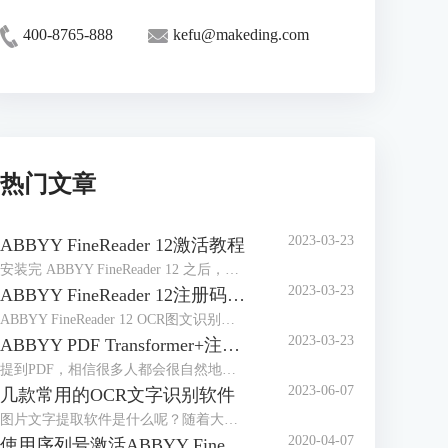
400-8765-888
kefu@makeding.com
热门文章
2023-03-23
ABBYY FineReader 12激活教程
安装完 ABBYY FineReader 12 之后，需要激活程序才能在完整模式下运行。在受限模式下，将根据您的版本和所在地区禁用一些功能。
2023-03-23
ABBYY FineReader 12注册码-激活码-序列号地址
ABBYY FineReader 12 OCR图文识别软件自2014年4月发布以来，屡获殊荣，是图像和文件识别以及办公的好帮手，那么对于这样一款用途广泛的软件来说，如何获取注册码、激活码或序列号想必是大家最关心的问题。
2023-03-23
ABBYY PDF Transformer+注册码-激活码-序列号地址
提到PDF，相信很多人都会很自然地想到ABBYY PDF Transformer+，它是一个新的，全面巧妙地解决PDF文档的工具，可以编辑PDF文档，在PDF文档中添加评论，添加密码保护，实现简单环保地阅读PDF文档，能够便捷地处理任何类型的PDF文件，非常有效地提高日常工作效率。
2023-06-07
几款常用的OCR文字识别软件
图片文字提取软件是什么呢？随着大家的办公需求的加大，现在已经有很多的办公软件出现了，那么，图片文字提取软件便是其中的一种，因为现在制作图片的要求也比较高，所以，在图片上加入文字也是很正常的事情，那么，怎么样才能够直接将图片中的文字提取出来呢？
2020-04-07
使用序列号激活ABBYY FineReader 14