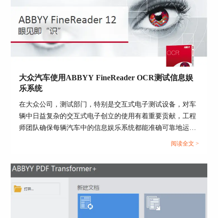
4、识别完之后，建议快速核对一遍。ABBYY
会把置信度低的文字用蓝色标出来，我们对照左边
的原图，双击就能修改。如果是长篇文档，只看标
色的部分就好。核对完，右键把确认没错的内容标
记成【已验证】，下次就不用重复检查了。
大众汽车使用ABBYY FineReader OCR测试信息娱
以上就是文字识别扫描工具有哪些，如何文字
乐系统
识别扫描文件的相关内容。掌握了ABBYY
FineReader PDF的操作方法，再也不用手动打字录
在大众公司，测试部门，特别是交互式电子测试设备，对车
入文字了，不管是办公整理资料、学生整理笔记，
辆中日益复杂的交互式电子创立的使用有着重要贡献，工程
都能大幅提升效率。大家可以根据自己的需求，挑
师团队确保每辆汽车中的信息娱乐系统都能准确可靠地运
选合适的工具尝试，解决文字提取的难题。
行。为了提高他们的自动化测试流程，大众测试工程师引进
阅读全文 >
了ABBYY FineReader OCR技术，来验证信息娱乐屏幕的内
容。...