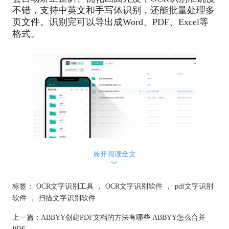
不错，支持中英文和手写体识别，还能批量处理多
页文件。识别完可以导出成Word、PDF、Excel等
格式。
展开阅读全文
图1：扫描全能王
︾
2、ABBYY FineReader PDF： 识别准确率在业
标签：
OCR文字识别工具
，
OCR文字识别软件
，
pdf文字识别
内算是很高的水平。不管是扫描版PDF、图片，还
软件
，
扫描文字识别软件
是带复杂表格、公式、图表的文件，它都能精准识
别，还能最大程度保留原来的排版和格式。和普通
上一篇：
ABBYY创建PDF文档的方法有哪些 ABBYY怎么合并
识别工具比起来，ABBYY在处理高精度、复杂的
PDF