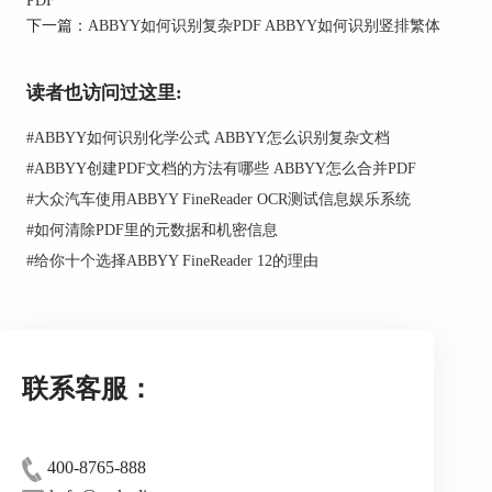
办公文件时优势特别明显，很适合职场人用来处理
下一篇：
ABBYY如何识别复杂PDF ABBYY如何识别竖排繁体
文档、学术资料、报告合同这类文件。对识别效果
要求较高的用户，非常推荐选择它。
读者也访问过这里:
#
ABBYY如何识别化学公式 ABBYY怎么识别复杂文档
#
ABBYY创建PDF文档的方法有哪些 ABBYY怎么合并PDF
#
大众汽车使用ABBYY FineReader OCR测试信息娱乐系统
#
如何清除PDF里的元数据和机密信息
#
给你十个选择ABBYY FineReader 12的理由
图2：ABBYY FineReader PDF
3、讯飞智能识别：依托讯飞成熟的语音识别
技术，它的OCR文字识别也很厉害，支持多语言混
联系客服：
合识别，对复杂排版和公式识别效果都不错，很适
合用来处理学术资料、外文文档这类内容。
400-8765-888
二、如何文字识别扫描文件