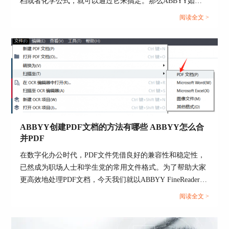
档或者化学公式，就可以通过它来搞定。那么ABBYY如何
识别化学公式，ABBYY怎么识别复杂文档呢？本期我们就
阅读全文 >
给大家介绍一下相关的内容。...
图3：歪斜校正
3、预处理结束后，软件就会自动开始
OCR识
别
，不管是中文、英文、中英混排，还是表格、公
式，它都能精准识别出来，而且还会保留原文的字
ABBYY创建PDF文档的方法有哪些 ABBYY怎么合
体、字号、换行、分段和表格边框。识别完之后，
并PDF
界面左边是原图，右边是识别好的文字，对比检查
在数字化办公时代，PDF文件凭借良好的兼容性和稳定性，
特别方便。
已然成为职场人士和学生党的常用文件格式。为了帮助大家
更高效地处理PDF文档，今天我们就以ABBYY FineReader为
例，为大家介绍一下ABBYY创建PDF文档的方法有哪些，
阅读全文 >
ABBYY怎么合并PDF的具体操作步骤。...
图4：识别