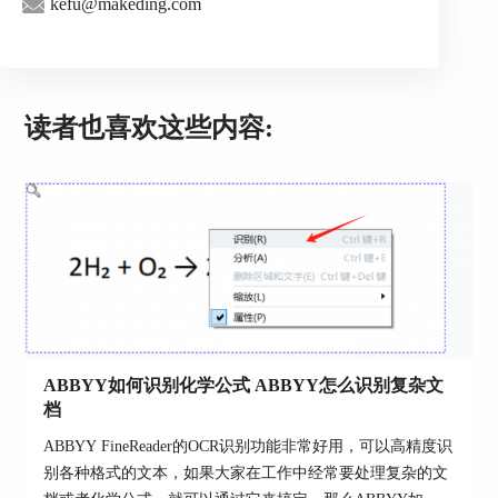
kefu@makeding.com
不管用哪款工具，文字识别和扫描的核心思路
都是差不多的。就拿大家最常用的ABBYY
FineReader PDF来说，下面手把手教大家操作。
1、打开软件，点击首页的【在OCR编辑器中
读者也喜欢这些内容:
打开】，然后选择要识别的文件。ABBYY支持一
次性导入多页PDF或批量图片，我们可以把整个文
件夹的扫描文件全部拖进去，软件会自动按顺序排
列。
2、文件导入之后，软件会先优化图片，再分
析页面布局。比如扫描件有点歪斜，ABBYY会自
动校正，不用我们手动调整参数。之后它还会自动
分辨哪里是文字、哪里是表格，分区处理，这样识
别出来的内容更准确，排版也不会乱。
ABBYY如何识别化学公式 ABBYY怎么识别复杂文
档
ABBYY FineReader的OCR识别功能非常好用，可以高精度识
别各种格式的文本，如果大家在工作中经常要处理复杂的文