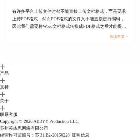
有许多平台上传文件时都不能直接上传文档格式，而是要求
上传PDF格式，然而PDF格式的文件又不能直接进行编辑，
因此我们需要将Word文档格式转换成PDF格式之后才能提
交。但这也引发了一系列的问题，例如转换成Word文档后存
阅读全文 >
在空白页、转换后格式发生变化等情况，今天我们就来说一
说Word转PDF怎么不分页，Word转PDF怎么保留导航。...
产品
支持
关于
联系客服
Copyright © 2026
ABBYY Production LLC.
苏州苏杰思网络有限公司
经营许可证编号：苏B1.B2-20150228
|
证照信息