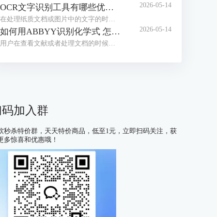
2026-05-14
OCR文字识别工具有哪些优点 OCR文字识别工具哪款最好用
在处理纸质文档或图片中的文字的时候，我们经常会借助OCR文字识别工具来提取信息。目前市面上这类工具种类繁多，大家往往不知道如何选择。为了帮助大家找到适合自己的工具，接下来我们就为大家介绍一下OCR文字识别工具有哪些优点，OCR文字识别工具哪款最好用的相关内容。
2026-05-14
如何用ABBYY识别化学式 怎么用ABBYY识别数学公式
用户在查看文献或者处理文档的时候，有时会遇到需要识别化学式或数学公式的情况，很多不熟悉OCR工具的用户会习惯性的手动编辑，但这种方式不仅耗费大量时间，还容易出现差错，在这里给大家安利一款好用的软件——ABBYY FineReader，下面我们就了解一下如何用ABBYY识别化学式，怎么用ABBYY识别数学公式的相关内容。
扫码加入群
软秒杀特价群，天天特价商品，低至1元，立即扫码关注，获
更多惊喜和优惠哦！