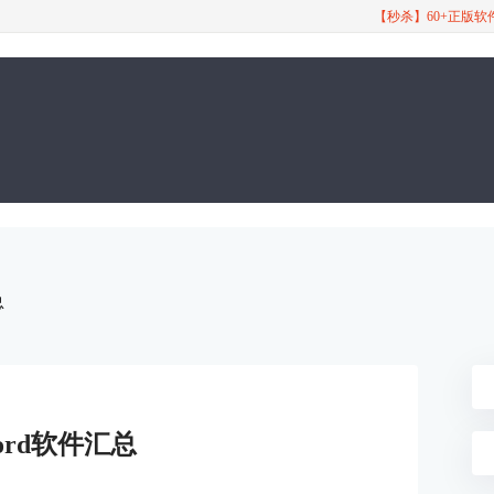
【秒杀】60+正版
总
ord软件汇总