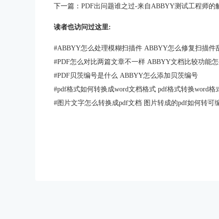
下一篇：
PDF出问题谁之过-来自ABBYY测试工程师的
读者也访问过这里:
#
ABBYY怎么处理模糊扫描件 ABBYY怎么修复扫描件
#
PDF怎么对比两篇文章不一样 ABBYY文档比较功能
#
PDF贝茨编号是什么 ABBYY怎么添加贝茨编号
#
pdf格式如何转换成word文档格式 pdf格式转换word
#
图片文字怎么转换成pdf文档 图片转成的pdf如何转可