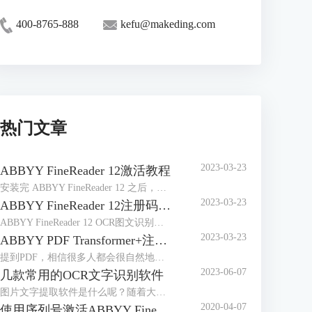
400-8765-888
kefu@makeding.com
热门文章
2023-03-23
ABBYY FineReader 12激活教程
安装完 ABBYY FineReader 12 之后，需要激活程序才能在完整模式下运行。在受限模式下，将根据您的版本和所在地区禁用一些功能。
2023-03-23
ABBYY FineReader 12注册码-激活码-序列号地址
ABBYY FineReader 12 OCR图文识别软件自2014年4月发布以来，屡获殊荣，是图像和文件识别以及办公的好帮手，那么对于这样一款用途广泛的软件来说，如何获取注册码、激活码或序列号想必是大家最关心的问题。
2023-03-23
ABBYY PDF Transformer+注册码-激活码-序列号地址
提到PDF，相信很多人都会很自然地想到ABBYY PDF Transformer+，它是一个新的，全面巧妙地解决PDF文档的工具，可以编辑PDF文档，在PDF文档中添加评论，添加密码保护，实现简单环保地阅读PDF文档，能够便捷地处理任何类型的PDF文件，非常有效地提高日常工作效率。
2023-06-07
几款常用的OCR文字识别软件
图片文字提取软件是什么呢？随着大家的办公需求的加大，现在已经有很多的办公软件出现了，那么，图片文字提取软件便是其中的一种，因为现在制作图片的要求也比较高，所以，在图片上加入文字也是很正常的事情，那么，怎么样才能够直接将图片中的文字提取出来呢？
2020-04-07
使用序列号激活ABBYY FineReader 14