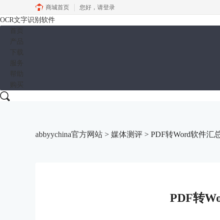
商城首页
您好，
请登录
OCR文字识别软件
首页
产品
下载
服务
帮助
购买
abbyychina官方网站
>
媒体测评
> PDF转Word软件汇
PDF转W