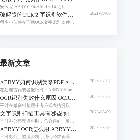
安装完 ABBYY FineReader 14 之后，很多小伙伴会有这样的疑问，安装完成后不知道如何激活软件，找不到输入序列号的入口，本文对这一问题进行讲解。
2021-09-08
破解版的OCR文字识别软件，带来了太多安全问题
很多小伙伴在下载OCR文字识别软件时，会习惯性去找破解版的软件。那么到底什么是破解版的软件呢？
最新文章
2026-07-07
ABBYY如何识别复杂PDF ABBYY如何识别竖排繁体
在处理古籍或者报纸时，ABBYY FineReader是我们常用选择。作为专业的OCR工具，它能轻松解决PDF文档的识别难题，也能精准识别竖排繁体，最大程度还原排版，无需手动录入。本期我们就来为大家介绍一下ABBYY如何识别复杂PDF，ABBYY如何识别竖排繁体的相关内容。
2026-07-07
OCR识别失败什么原因 OCR识别如何保证位置正确
平时在做资料整理或者公式表格提取时，我们经常会用到ABBYY FineReader这款工具。它识别精度高、支持多种语言，使用起来很方便。但很多用户都会遇到一些操作上的问题：比如识别失败、乱码或是识别后文字排版错乱等，本期我们就来为大家介绍一下OCR识别失败什么原因，OCR识别如何保证位置正确的相关内容。
2026-06-09
文字识别扫描工具有哪些 如何文字识别扫描文件
平时办公整理资料时，总会遇到一堆纸质文件、扫描件，想把里面的文字提取出来编辑，手动打字又慢又容易错。这时候文字识别扫描工具就派上大用场了，不管是简单的图片文字提取，还是复杂的扫描PDF识别，都能轻松搞定。下面就给大家介绍一下文字识别扫描工具有哪些，如何文字识别扫描文件的相关内容。
2026-06-09
ABBYY OCR怎么用 ABBYY怎么修改PDF里面的文字
平时办公、整理资料，我们经常会遇到这些麻烦，一是拿到扫描件或图片版文档，想提取里面的文字却没法复制；二是PDF里的文字有错别字，想修改却无从下手。这时候，ABBYY这款软件就能派上大用场。它的OCR识别功能可以轻松提取图片、扫描件中的文字，还能直接修改PDF里的内容。下面就给大家介绍一下ABBYY OCR怎么用，ABBYY怎么修改PDF里面的文字的相关内容。