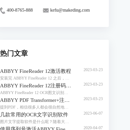
400-8765-888
kefu@makeding.com
热门文章
2023-03-23
ABBYY FineReader 12激活教程
安装完 ABBYY FineReader 12 之后，需要激活程序才能在完整模式下运行。在受限模式下，将根据您的版本和所在地区禁用一些功能。
2023-03-23
ABBYY FineReader 12注册码-激活码-序列号地址
ABBYY FineReader 12 OCR图文识别软件自2014年4月发布以来，屡获殊荣，是图像和文件识别以及办公的好帮手，那么对于这样一款用途广泛的软件来说，如何获取注册码、激活码或序列号想必是大家最关心的问题。
2023-03-23
ABBYY PDF Transformer+注册码-激活码-序列号地址
提到PDF，相信很多人都会很自然地想到ABBYY PDF Transformer+，它是一个新的，全面巧妙地解决PDF文档的工具，可以编辑PDF文档，在PDF文档中添加评论，添加密码保护，实现简单环保地阅读PDF文档，能够便捷地处理任何类型的PDF文件，非常有效地提高日常工作效率。
2023-06-07
几款常用的OCR文字识别软件
图片文字提取软件是什么呢？随着大家的办公需求的加大，现在已经有很多的办公软件出现了，那么，图片文字提取软件便是其中的一种，因为现在制作图片的要求也比较高，所以，在图片上加入文字也是很正常的事情，那么，怎么样才能够直接将图片中的文字提取出来呢？
2020-04-07
使用序列号激活ABBYY FineReader 14