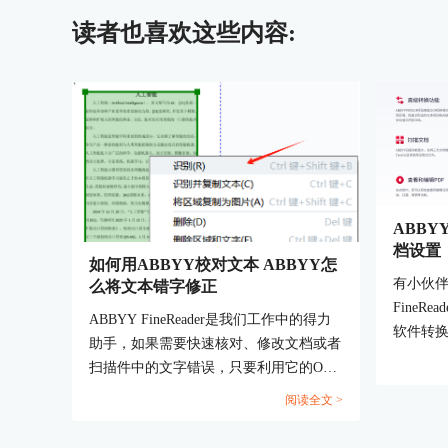
读者也喜欢这些内容:
ABBY
档设置
如何用ABBYY校对文本 ABBYY怎
有小伙伴
么将文本错字修正
FineR
ABBYY FineReader是我们工作中的得力
软件转
助手，如果需要快速核对、修改文档或者
是哪方
扫描件中的文字错误，只要利用它的OCR
家了解A
识别和校对功能，就能高效完成文本比对
阅读全文 >
文档设
和错别字查找，而且它除了能自动检测出
的认识AB
置信度低的字符外，还能手动编辑修改。