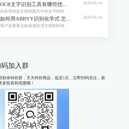
2026-05-14
OCR文字识别工具有哪些优点 OCR文字识别工具哪款最好用
在处理纸质文档或图片中的文字的时候，我们经常会借助OCR文字识别工具来提取信息。目前市面上这类工具种类繁多，大家往往不知道如何选择。为了帮助大家找到适合自己的工具，接下来我们就为大家介绍一下OCR文字识别工具有哪些优点，OCR文字识别工具哪款最好用的相关内容。
2026-05-14
如何用ABBYY识别化学式 怎么用ABBYY识别数学公式
用户在查看文献或者处理文档的时候，有时会遇到需要识别化学式或数学公式的情况，很多不熟悉OCR工具的用户会习惯性的手动编辑，但这种方式不仅耗费大量时间，还容易出现差错，在这里给大家安利一款好用的软件——ABBYY FineReader，下面我们就了解一下如何用ABBYY识别化学式，怎么用ABBYY识别数学公式的相关内容。
扫码加入群
软秒杀特价群，天天特价商品，低至1元，立即扫码关注，获
更多惊喜和优惠哦！