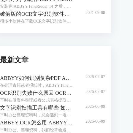
安装完 ABBYY FineReader 14 之后，很多小伙伴会有这样的疑问，安装完成后不知道如何激活软件，找不到输入序列号的入口，本文对这一问题进行讲解。
2021-09-08
破解版的OCR文字识别软件，带来了太多安全问题
很多小伙伴在下载OCR文字识别软件时，会习惯性去找破解版的软件。那么到底什么是破解版的软件呢？
最新文章
2026-07-07
ABBYY如何识别复杂PDF ABBYY如何识别竖排繁体
在处理古籍或者报纸时，ABBYY FineReader是我们常用选择。作为专业的OCR工具，它能轻松解决PDF文档的识别难题，也能精准识别竖排繁体，最大程度还原排版，无需手动录入。本期我们就来为大家介绍一下ABBYY如何识别复杂PDF，ABBYY如何识别竖排繁体的相关内容。
2026-07-07
OCR识别失败什么原因 OCR识别如何保证位置正确
平时在做资料整理或者公式表格提取时，我们经常会用到ABBYY FineReader这款工具。它识别精度高、支持多种语言，使用起来很方便。但很多用户都会遇到一些操作上的问题：比如识别失败、乱码或是识别后文字排版错乱等，本期我们就来为大家介绍一下OCR识别失败什么原因，OCR识别如何保证位置正确的相关内容。
2026-06-09
文字识别扫描工具有哪些 如何文字识别扫描文件
平时办公整理资料时，总会遇到一堆纸质文件、扫描件，想把里面的文字提取出来编辑，手动打字又慢又容易错。这时候文字识别扫描工具就派上大用场了，不管是简单的图片文字提取，还是复杂的扫描PDF识别，都能轻松搞定。下面就给大家介绍一下文字识别扫描工具有哪些，如何文字识别扫描文件的相关内容。
2026-06-09
ABBYY OCR怎么用 ABBYY怎么修改PDF里面的文字
平时办公、整理资料，我们经常会遇到这些麻烦，一是拿到扫描件或图片版文档，想提取里面的文字却没法复制；二是PDF里的文字有错别字，想修改却无从下手。这时候，ABBYY这款软件就能派上大用场。它的OCR识别功能可以轻松提取图片、扫描件中的文字，还能直接修改PDF里的内容。下面就给大家介绍一下ABBYY OCR怎么用，ABBYY怎么修改PDF里面的文字的相关内容。