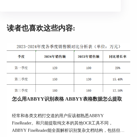
的功能性。
我们在弹窗中点击“更多选项”，随后在右侧弹
出的窗口中就有关于PDF文档转Excel表格的详细设
置，其中包括设置页眉和页脚、将数字值转换为数
读者也喜欢这些内容:
字、为每页创作单独表格等等，我们可以看到，在
PDF转Excel表格这个形式当中，ABBYYFinereader
15更加注重的是对于表格的调整，这样也极大地提
高了表格的直观性。
怎么用ABBYY识别表格 ABBYY表格数据怎么提取
经常和各类文档打交道的用户应该都熟悉ABBYY
FineReader。和只能提取纯文本的其他OCR工具不同，
ABBYY FineReader能全面解析识别复杂文档结构，包括但不