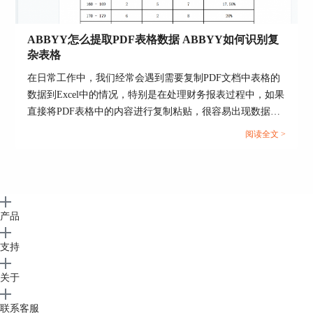
ABBYY怎么提取PDF表格数据 ABBYY如何识别复
杂表格
在日常工作中，我们经常会遇到需要复制PDF文档中表格的
数据到Excel中的情况，特别是在处理财务报表过程中，如果
直接将PDF表格中的内容进行复制粘贴，很容易出现数据错
误。接下来我们将通过ABBYY FineReader OCR文字识别软
阅读全文 >
件为大家演示一下ABBYY怎么提取PDF表格数据，ABBYY
图五：将PDF文档（上）转换成Excel表格（下）
如何识别复杂表格的相关内容。...
好了，以上就是如何使用ABBYY
将PDF文档
转换成Excel表格
的全部内容了，其实这款软件还
有许多实用的功能，如果有对这款软件感兴趣的小
产品
伙伴们，可以前往ABBYYFinereader 15中文官网上
了解更多信息哦！
支持
作者：LK
关于
联系客服