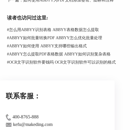
便只有这两种格式可以保存也已经足够使用了。
读者也访问过这里:
#
怎么用ABBYY识别表格 ABBYY表格数据怎么提取
#
ABBYY如何批量转换PDF ABBYY怎么优化批量处理
#
ABBYY如何使用 ABBYY支持哪些输出格式
#
ABBYY怎么提取PDF表格数据 ABBYY如何识别复杂表格
#
OCR文字识别软件要钱吗 OCR文字识别软件可以识别的格式
图二：设置PDF转Excel表格的保留格式
联系客服：
当然，在PDF转Excel表格中也会有一些详细设
置，这些详细设置能够让用户制作出更加符合自己
400-8765-888
心意的表格，在内容上，它和纯文本形式的转换有
kefu@makeding.com
所不同，PDF转Excel的详细设置更多的是注重表格