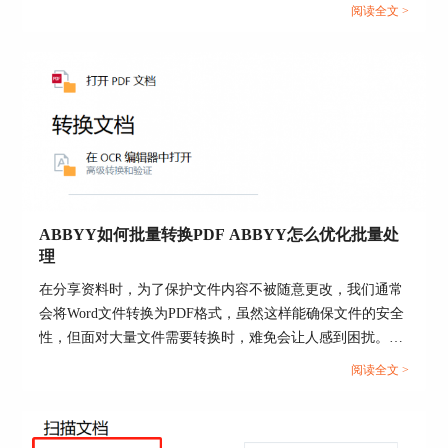
限于表格数据、手写内容、图片，还能保留文档的原始结
阅读全文 >
图三：使用ABBYYFinereader 15软件对PDF转Excel
构。为了让大家更好地掌握ABBYY FineReader的强大功能，
表格详细设置
本文将围绕怎么用ABBYY识别表格，ABBYY表格数据怎么
提取的详细操作方法展开介绍。...
使用ABBYYFinereader 15软件批量导出Excel表格
说完了将PDF文档转换成Excel表格的操作和具
体设置，接下来我们就需要讲一讲如何使用
ABBYYFinereader 15进行批量导出Excel表格。毕
竟有时候我们可能不止需要对一个文档进行转换，
如果一个一个转换的话，那么会大大降低效率。
我们只需要在弹窗上方点击“添加文件”，然后
ABBYY如何批量转换PDF ABBYY怎么优化批量处
选择自己需要转换的PDF文档，在添加完毕之后，
理
我们看到下方的“将所有文件合并为一个文档”，如
在分享资料时，为了保护文件内容不被随意更改，我们通常
果这个选项被默认勾选，那么我们则要取消勾选，
会将Word文件转换为PDF格式，虽然这样能确保文件的安全
否则选中的PDF文档都会被合并到同一个Excel表格
性，但面对大量文件需要转换时，难免会让人感到困扰。在
中。最后我们点击“转换为Excel”，选定保存位置之
这里为大家推荐一款好用的转换软件——ABBYY
后只需要稍等一段时间就能够看到转换后的表格
阅读全文 >
FineReader，今天这篇文章就为大家分享一下ABBYY如何批
了，当然，一次性选中的PDF文档越多，电脑处理
量转换PDF， ABBYY怎么优化批量处理的相关内容。...
的时间也会越长。