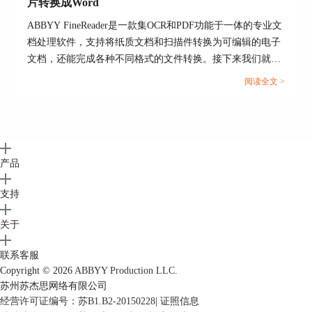
片转换成Word
个过程需要一些时间，等文本识别结束过后，确认
ABBYY FineReader是一款集OCR和PDF功能于一体的专业文
下文本是否识别无误，最后点击软件菜单栏上的
档处理软件，支持将纸质文档和扫描件转换为可编辑的电子
【文件】，在其下拉菜单中的另存为的折叠菜中选
文档，还能完成各种不同格式的文件转换。接下来我们就来
择【可搜索PDF文件】，另存为的文件就为双层
带大家了解一下ABBYY怎么把图片添加到文档中，ABBYY
PDF文件了。
阅读全文 >
怎么把图片转换成Word的相关内容，帮助大家轻松处理办公
需求。...
产品
支持
图6 可搜索PDF文档指令路径
关于
联系客服
PDF是当今社会主流的文件格式之一，掌
Copyright © 2026
ABBYY Production LLC.
握好PDF软件是一门必修课，这就需要大家在平常
苏州苏杰思网络有限公司
工作中多学习多应用。以上就是今天和大家分享的
经营许可证编号：苏B1.B2-20150228
|
证照信息
双层PDF是什么意思，双层PDF制作软件推荐的全