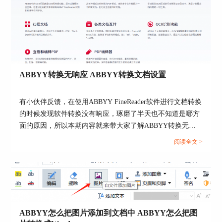
涉及到转换的问题的时候总是让人感到头
疼，但是使用ABBYY FineReader将单层PDF转换成
双层PDF实际上是非常简单的一个操作，这也是小
编忠爱这款软件的原因，下面一起来看下如何操
作。
1、打开ABBYY FineReader软件，在软件
ABBYY转换无响应 ABBYY转换文档设置
界面中间点击【在OCR编辑器中打开】找到目前单
层PDR文件并双击即可导入文件。
有小伙伴反馈，在使用ABBYY FineReader软件进行文档转换
的时候发现软件转换没有响应，琢磨了半天也不知道是哪方
面的原因，所以本期内容就来带大家了解ABBYY转换无响
应，ABBYY转换文档设置的相关操作方法。帮助大家更好
阅读全文 >
的认识ABBYY FineReaderOCR文字识别软件。...
图5 在OCR编辑器中打开指令
ABBYY怎么把图片添加到文档中 ABBYY怎么把图
2、导入文件通过OCR编辑器识别文本这