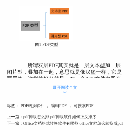
图1 PDF类型
所谓双层PDF其实就是一层文本型加一层
图片型，叠加在一起，意思就是像汉堡一样，它是
两层的。这样的好处就是，在一个PDF文件中即有
可编辑的文本又有不可篡改的图片，非常利于管
展开阅读全文
理，融合了二者的优点，同时又摒弃了他们的缺
︾
点。
标签：
PDF转换软件
，
编辑PDF
，
可搜索PDF
二、双层PDF制作软件推荐
上一篇：
pdf排版怎么排 pdf排版软件如何正反排序
制作双层PDF其实并不难，只是需要借助
下一篇：
Office文档格式转换软件有哪些 office文档怎么转换成pdf
一些PDF制作软件来完成，小编根据这么多年的从