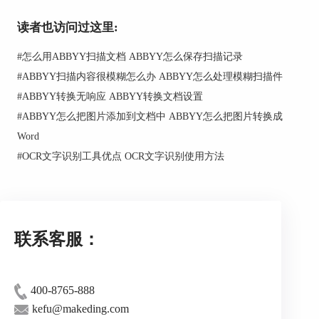
业经验，给大家推荐几款目前市面应用比较广泛的
双层 PDF制作软件。
读者也访问过这里:
1、Adobe Acrobat Pro Dc 这是一款特别常
#
怎么用ABBYY扫描文档 ABBYY怎么保存扫描记录
见的PDF文档阅读器，它和经常用的办公软件PS、
#
ABBYY扫描内容很模糊怎么办 ABBYY怎么处理模糊扫描件
DW等都是adobe公司旗下的。它是一款非常方便的
PDF处理工具，不仅可以轻松制作双层PDF，而且
#
ABBYY转换无响应 ABBYY转换文档设置
支持跨平台去编辑携带传阅的一个软件，但是这款
#
ABBYY怎么把图片添加到文档中 ABBYY怎么把图片转换成
软件兼容性比较着差。
Word
#
OCR文字识别工具优点 OCR文字识别使用方法
联系客服：
图2 Adobe Acrobat Pro Dc
400-8765-888
kefu@makeding.com