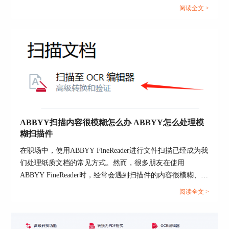
识别工具，解决了编辑PDF文档的痛点，让编辑
们就一起来了解下怎么用ABBYY扫描文档，ABBYY怎么保
阅读全文 >
PDF像编辑WORD文档一样轻松简单，通过OCR技
存扫描记录的具体操作。...
术，制作双层PDF变得易常简单、方便，而且识别
精度可以达到99%。该软件支持多达189种识别语
言，并可以轻松实现各种格式文档一键转换。这款
软件在PDF软件中的地位是超前的，在实际运用中
也是首选之一。
ABBYY扫描内容很模糊怎么办 ABBYY怎么处理模
糊扫描件
在职场中，使用ABBYY FineReader进行文件扫描已经成为我
们处理纸质文档的常见方式。然而，很多朋友在使用
ABBYY FineReader时，经常会遇到扫描件的内容很模糊、看
不清的问题。遇到这种情况该如何处理？接下来本篇文章将
图4 ABBYY FineReader
阅读全文 >
围绕ABBYY扫描内容很模糊怎么办，ABBYY怎么处理模糊
扫描件的相关内容进行展开，感兴趣的朋友跟着往下看。...
三、单层PDF怎么转换成双层PDF