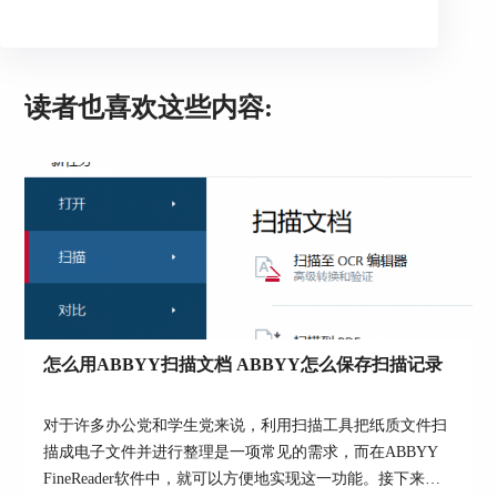
2、福昕PDF阅读器 一直以来，PDF的核
心技术都牢牢掌握在外国的一些知名公司手上，国
内企业突破了重重困难陆续推出了多款PDF国产软
件，福昕PDF阅读器就是代表之一。不仅占用内存
读者也喜欢这些内容:
小，而且功能齐全，经过不断的优化，可以迅速地
打开浏览PDF文件，对其进行编辑、注释、制作双
层pdf等操作，受到广大用户的喜爱。
怎么用ABBYY扫描文档 ABBYY怎么保存扫描记录
图3 福昕PDF阅读器
对于许多办公党和学生党来说，利用扫描工具把纸质文件扫
3、ABBYY FineReader 这款软件中文名叫
描成电子文件并进行整理是一项常见的需求，而在ABBYY
泰比，这是一款超级强大的PDF编辑器和OCR文字
FineReader软件中，就可以方便地实现这一功能。接下来我