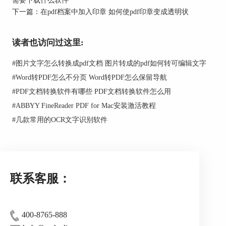
单击pdf内容，浅灰色方框变成了边角有小正
下一篇：
在pdf档案中加入印章 如何使pdf印章变成透明状
方形的蓝色方框，这就表示可以编辑修改内容了。
接下来的修改很简单，和像word里面一样操作即
读者也访问过这里:
可。
#
图片文字怎么转换成pdf文档 图片转成的pdf如何转可编辑文字
#
Word转PDF怎么不分页 Word转PDF怎么保留导航
图4：编辑修改文字内容
#
PDF文档转换软件有哪些 PDF文档转换软件怎么用
#
ABBYY FineReader PDF for Mac安装激活教程
以上是编辑修改文字内容，如果需要编辑修改
#
几款常用的OCR文字识别软件
图片内容，其实也是类似于在word中操作一样，需
要上传图片的话就点击工具栏“图片”，然后将图片
导入到ABBYY FineReaderPDF 15中即可。
总而言之，在这款OCR文字识别软件中编辑修
联系客服：
改pdf，就和在word中编辑修改一样简单且流畅。
400-8765-888
图5：编辑修改图片