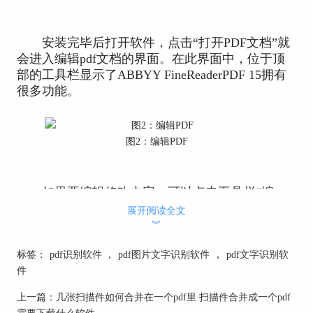
安装完毕后打开软件，点击“打开PDF文档”就
会进入编辑pdf文档的界面。在此界面中，位于顶
部的工具栏显示了ABBYY FineReaderPDF 15拥有
很多功能。
图2：编辑PDF
如果要编辑修改内容，可以点击工具栏“编
辑”，然后就会弹出“添加文本”的工具栏。而pdf里
展开阅读全文
面的内容则被浅灰色的方框给框上了。
︾
标签：
pdf识别软件
，
pdf图片文字识别软件
，
pdf文字识别软
件
图3：点击“编辑”
上一篇：
几张扫描件如何合并在一个pdf里 扫描件合并成一个pdf
需要下载什么软件