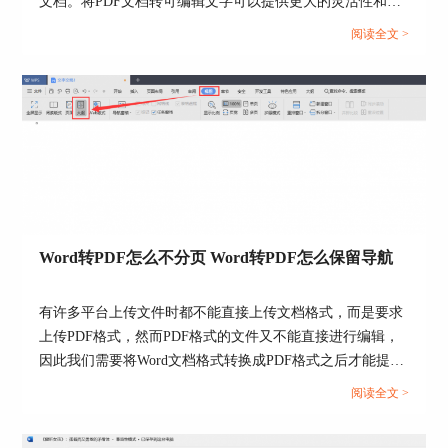
文档。将PDF文档转可编辑文字可以提供更大的灵活性和便
接下来在“将文本另存为”的对话框中选择文件
利性，使你能够更轻松地处理和利用PDF中的文本内容。...
阅读全文 >
保存路径和修改文件名，然后点击“保存”即将pdf编
辑修改内容后保存到本地了。
图8：将文档保存到本地
三、pdf编辑修改内容的软件
如果用到功能强大的pdf编辑软件，那么，修
Word转PDF怎么不分页 Word转PDF怎么保留导航
改文档内的内容将变得非常简单。ABBYY
FineReader PDF 15作为一款OCR文字识别软件，可
有许多平台上传文件时都不能直接上传文档格式，而是要求
以用来当作pdf编辑修改内容的软件。
上传PDF格式，然而PDF格式的文件又不能直接进行编辑，
通过使用这款软件，用户能实现简单、快速编
因此我们需要将Word文档格式转换成PDF格式之后才能提
辑修改pdf内容的目的，对于提高工作效率提供了
交。但这也引发了一系列的问题，例如转换成Word文档后存
阅读全文 >
很大帮助。
在空白页、转换后格式发生变化等情况，今天我们就来说一
说Word转PDF怎么不分页，Word转PDF怎么保留导航。...