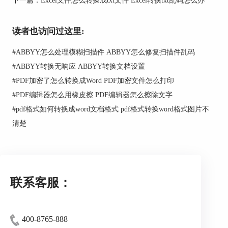
图2：文件导入
读者也访问过这里:
3.将图片导入至ABBYY FineReader PDF软件
#
ABBYY怎么处理模糊扫描件 ABBYY怎么修复扫描件乱码
后，进入ocr编辑器界面，我们可以点击菜单栏上
#
ABBYY转换无响应 ABBYY转换文档设置
方的【编辑】按钮对图片文字进行修改。
#
PDF加密了怎么转换成Word PDF加密文件怎么打印
#
PDF编辑器怎么用橡皮擦 PDF编辑器怎么擦除文字
#
pdf格式如何转换成word文档格式 pdf格式转换word格式图片不
清楚
图3：编辑
4.如下图所示，可直接在红色箭头所指的文本
联系客服：
编辑处进行内容填充或删减。
400-8765-888