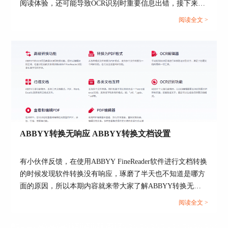
阅读体验，还可能导致OCR识别时重要信息出错，接下来本
期内容就来带大家了解一下ABBYY怎么处理模糊扫描件，
二、ocr文字识别软件教程
阅读全文 >
ABBYY怎么修复扫描件乱码的相关方法。...
目前市场OCR文字识别软件多种多样，但对于
使用者来说，最重要的当然还是识别精确度。接下
来的内容就通过ABBYY FineReader PDF为大家演
示ocr文字识别的过程。
1.首先打开软件，在主界面点击在OCR编辑器
中打开，找到需要进行识别的文件，软件支持打开
图片、pdf、xps、word等多种形式文件，在这里导
入的是部分书中截图 。
ABBYY转换无响应 ABBYY转换文档设置
有小伙伴反馈，在使用ABBYY FineReader软件进行文档转换
的时候发现软件转换没有响应，琢磨了半天也不知道是哪方
面的原因，所以本期内容就来带大家了解ABBYY转换无响
应，ABBYY转换文档设置的相关操作方法。帮助大家更好
阅读全文 >
的认识ABBYY FineReaderOCR文字识别软件。...