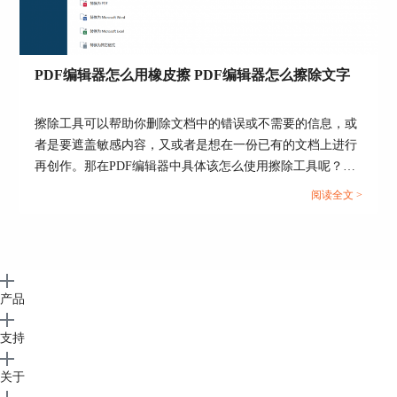
图8：文字修改
PDF编辑器怎么用橡皮擦 PDF编辑器怎么擦除文字
4、之后将识别出来的内容进行文件保存，输
入文件名称并导入至指定位置即可。
擦除工具可以帮助你删除文档中的错误或不需要的信息，或
者是要遮盖敏感内容，又或者是想在一份已有的文档上进行
再创作。那在PDF编辑器中具体该怎么使用擦除工具呢？下
面一起来了解pdf编辑器怎么用橡皮擦，pdf编辑器怎么擦除
阅读全文 >
文字的相关内容。...
产品
支持
图9：进行另存
关于