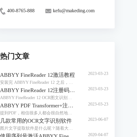
400-8765-888
kefu@makeding.com
热门文章
2023-03-23
ABBYY FineReader 12激活教程
安装完 ABBYY FineReader 12 之后，需要激活程序才能在完整模式下运行。在受限模式下，将根据您的版本和所在地区禁用一些功能。
2023-03-23
ABBYY FineReader 12注册码-激活码-序列号地址
ABBYY FineReader 12 OCR图文识别软件自2014年4月发布以来，屡获殊荣，是图像和文件识别以及办公的好帮手，那么对于这样一款用途广泛的软件来说，如何获取注册码、激活码或序列号想必是大家最关心的问题。
2023-03-23
ABBYY PDF Transformer+注册码-激活码-序列号地址
提到PDF，相信很多人都会很自然地想到ABBYY PDF Transformer+，它是一个新的，全面巧妙地解决PDF文档的工具，可以编辑PDF文档，在PDF文档中添加评论，添加密码保护，实现简单环保地阅读PDF文档，能够便捷地处理任何类型的PDF文件，非常有效地提高日常工作效率。
2023-06-07
几款常用的OCR文字识别软件
图片文字提取软件是什么呢？随着大家的办公需求的加大，现在已经有很多的办公软件出现了，那么，图片文字提取软件便是其中的一种，因为现在制作图片的要求也比较高，所以，在图片上加入文字也是很正常的事情，那么，怎么样才能够直接将图片中的文字提取出来呢？
2020-04-07
使用序列号激活ABBYY FineReader 14