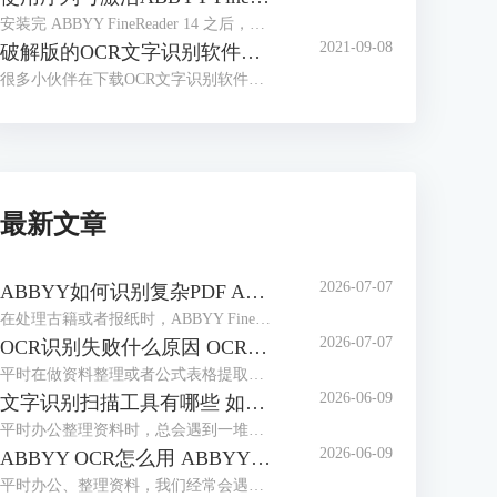
安装完 ABBYY FineReader 14 之后，很多小伙伴会有这样的疑问，安装完成后不知道如何激活软件，找不到输入序列号的入口，本文对这一问题进行讲解。
2021-09-08
破解版的OCR文字识别软件，带来了太多安全问题
很多小伙伴在下载OCR文字识别软件时，会习惯性去找破解版的软件。那么到底什么是破解版的软件呢？
最新文章
2026-07-07
ABBYY如何识别复杂PDF ABBYY如何识别竖排繁体
在处理古籍或者报纸时，ABBYY FineReader是我们常用选择。作为专业的OCR工具，它能轻松解决PDF文档的识别难题，也能精准识别竖排繁体，最大程度还原排版，无需手动录入。本期我们就来为大家介绍一下ABBYY如何识别复杂PDF，ABBYY如何识别竖排繁体的相关内容。
2026-07-07
OCR识别失败什么原因 OCR识别如何保证位置正确
平时在做资料整理或者公式表格提取时，我们经常会用到ABBYY FineReader这款工具。它识别精度高、支持多种语言，使用起来很方便。但很多用户都会遇到一些操作上的问题：比如识别失败、乱码或是识别后文字排版错乱等，本期我们就来为大家介绍一下OCR识别失败什么原因，OCR识别如何保证位置正确的相关内容。
2026-06-09
文字识别扫描工具有哪些 如何文字识别扫描文件
平时办公整理资料时，总会遇到一堆纸质文件、扫描件，想把里面的文字提取出来编辑，手动打字又慢又容易错。这时候文字识别扫描工具就派上大用场了，不管是简单的图片文字提取，还是复杂的扫描PDF识别，都能轻松搞定。下面就给大家介绍一下文字识别扫描工具有哪些，如何文字识别扫描文件的相关内容。
2026-06-09
ABBYY OCR怎么用 ABBYY怎么修改PDF里面的文字
平时办公、整理资料，我们经常会遇到这些麻烦，一是拿到扫描件或图片版文档，想提取里面的文字却没法复制；二是PDF里的文字有错别字，想修改却无从下手。这时候，ABBYY这款软件就能派上大用场。它的OCR识别功能可以轻松提取图片、扫描件中的文字，还能直接修改PDF里的内容。下面就给大家介绍一下ABBYY OCR怎么用，ABBYY怎么修改PDF里面的文字的相关内容。