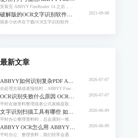
安装完 ABBYY FineReader 14 之后，很多小伙伴会有这样的疑问，安装完成后不知道如何激活软件，找不到输入序列号的入口，本文对这一问题进行讲解。
2021-09-08
破解版的OCR文字识别软件，带来了太多安全问题
很多小伙伴在下载OCR文字识别软件时，会习惯性去找破解版的软件。那么到底什么是破解版的软件呢？
最新文章
2026-07-07
ABBYY如何识别复杂PDF ABBYY如何识别竖排繁体
在处理古籍或者报纸时，ABBYY FineReader是我们常用选择。作为专业的OCR工具，它能轻松解决PDF文档的识别难题，也能精准识别竖排繁体，最大程度还原排版，无需手动录入。本期我们就来为大家介绍一下ABBYY如何识别复杂PDF，ABBYY如何识别竖排繁体的相关内容。
2026-07-07
OCR识别失败什么原因 OCR识别如何保证位置正确
平时在做资料整理或者公式表格提取时，我们经常会用到ABBYY FineReader这款工具。它识别精度高、支持多种语言，使用起来很方便。但很多用户都会遇到一些操作上的问题：比如识别失败、乱码或是识别后文字排版错乱等，本期我们就来为大家介绍一下OCR识别失败什么原因，OCR识别如何保证位置正确的相关内容。
2026-06-09
文字识别扫描工具有哪些 如何文字识别扫描文件
平时办公整理资料时，总会遇到一堆纸质文件、扫描件，想把里面的文字提取出来编辑，手动打字又慢又容易错。这时候文字识别扫描工具就派上大用场了，不管是简单的图片文字提取，还是复杂的扫描PDF识别，都能轻松搞定。下面就给大家介绍一下文字识别扫描工具有哪些，如何文字识别扫描文件的相关内容。
2026-06-09
ABBYY OCR怎么用 ABBYY怎么修改PDF里面的文字
平时办公、整理资料，我们经常会遇到这些麻烦，一是拿到扫描件或图片版文档，想提取里面的文字却没法复制；二是PDF里的文字有错别字，想修改却无从下手。这时候，ABBYY这款软件就能派上大用场。它的OCR识别功能可以轻松提取图片、扫描件中的文字，还能直接修改PDF里的内容。下面就给大家介绍一下ABBYY OCR怎么用，ABBYY怎么修改PDF里面的文字的相关内容。