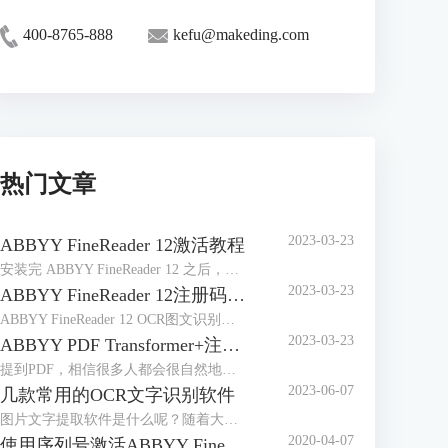
400-8765-888
kefu@makeding.com
热门文章
2023-03-23
ABBYY FineReader 12激活教程
安装完 ABBYY FineReader 12 之后，需要激活程序才能在完整模式下运行。在受限模式下，将根据您的版本和所在地区禁用一些功能。
2023-03-23
ABBYY FineReader 12注册码-激活码-序列号地址
ABBYY FineReader 12 OCR图文识别软件自2014年4月发布以来，屡获殊荣，是图像和文件识别以及办公的好帮手，那么对于这样一款用途广泛的软件来说，如何获取注册码、激活码或序列号想必是大家最关心的问题。
2023-03-23
ABBYY PDF Transformer+注册码-激活码-序列号地址
提到PDF，相信很多人都会很自然地想到ABBYY PDF Transformer+，它是一个新的，全面巧妙地解决PDF文档的工具，可以编辑PDF文档，在PDF文档中添加评论，添加密码保护，实现简单环保地阅读PDF文档，能够便捷地处理任何类型的PDF文件，非常有效地提高日常工作效率。
2023-06-07
几款常用的OCR文字识别软件
图片文字提取软件是什么呢？随着大家的办公需求的加大，现在已经有很多的办公软件出现了，那么，图片文字提取软件便是其中的一种，因为现在制作图片的要求也比较高，所以，在图片上加入文字也是很正常的事情，那么，怎么样才能够直接将图片中的文字提取出来呢？
2020-04-07
使用序列号激活ABBYY FineReader 14