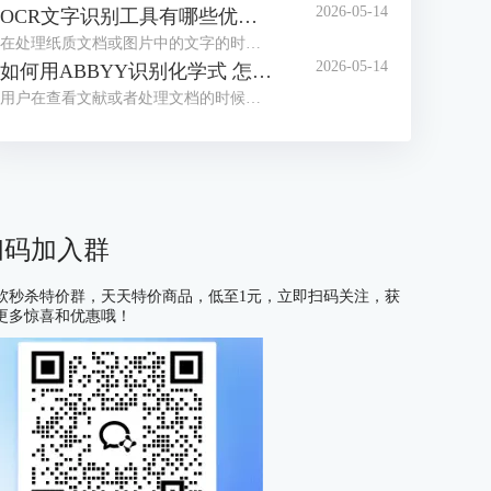
2026-05-14
OCR文字识别工具有哪些优点 OCR文字识别工具哪款最好用
在处理纸质文档或图片中的文字的时候，我们经常会借助OCR文字识别工具来提取信息。目前市面上这类工具种类繁多，大家往往不知道如何选择。为了帮助大家找到适合自己的工具，接下来我们就为大家介绍一下OCR文字识别工具有哪些优点，OCR文字识别工具哪款最好用的相关内容。
2026-05-14
如何用ABBYY识别化学式 怎么用ABBYY识别数学公式
用户在查看文献或者处理文档的时候，有时会遇到需要识别化学式或数学公式的情况，很多不熟悉OCR工具的用户会习惯性的手动编辑，但这种方式不仅耗费大量时间，还容易出现差错，在这里给大家安利一款好用的软件——ABBYY FineReader，下面我们就了解一下如何用ABBYY识别化学式，怎么用ABBYY识别数学公式的相关内容。
扫码加入群
软秒杀特价群，天天特价商品，低至1元，立即扫码关注，获
更多惊喜和优惠哦！