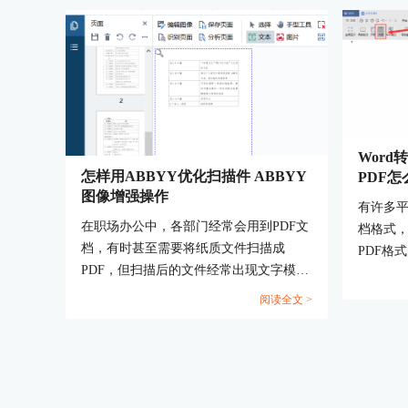
Word
怎样用ABBYY优化扫描件 ABBYY
PDF
图像增强操作
有许多
在职场办公中，各部门经常会用到PDF文
档格式，
档，有时甚至需要将纸质文件扫描成
PDF格
PDF，但扫描后的文件经常出现文字模
此我们需
糊、页面歪斜或黑边等问题，其实，这些
式之后
阅读全文 >
问题通过ABBYY FineReader软件都可以
问题，例
轻松解决。下面就一起来看看怎样用
页、转
ABBYY优化扫描件，ABBYY图像增强操
们就来说
作的相关内容。...
Word转