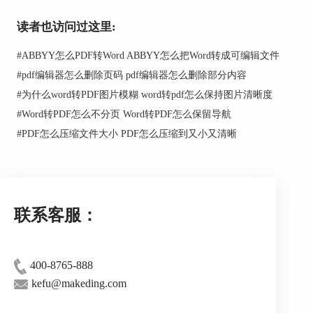
件的访问密码。需要注意的是，用户最好将密码记
牢，并将密码存放在特定的安全地方，以防密码忘
读者也访问过这里:
记无法打开文件的情况出现，从而避免不必要的麻
烦。
#
ABBYY怎么PDF转Word ABBYY怎么把Word转成可编辑文件
#
pdf编辑器怎么删除页码 pdf编辑器怎么删除部分内容
#
为什么word转PDF图片模糊 word转pdf怎么保持图片清晰度
图3：设置加密文件的访问密码
#
Word转PDF怎么不分页 Word转PDF怎么保留导航
#
PDF怎么压缩文件大小 PDF怎么压缩到又小又清晰
文件访问密码设置完成后返回文件界面，这
时“保护文档”功能区域显示为淡黄色，表明此office
文件被成功加密，接着点击左侧“保存”选项将加密
文件保存在合适的位置。
联系客服：
图4：返回office信息界面
400-8765-888
kefu@makeding.com
2、office加密文件解密