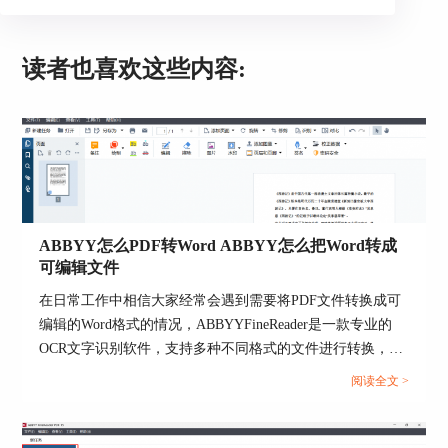
一旦office文件成功加密后，再次打开需要输
入访问密码。双击示例office文件，出现如图5所示
的弹窗，用户需要输入之前设置的访问密码进入文
读者也喜欢这些内容:
件显示界面。
图5：输入加密文件访问密码
如图6所示为用户输入正确的访问密码后成功
ABBYY怎么PDF转Word ABBYY怎么把Word转成
打开office文件的界面展示。office文件加密后只有
可编辑文件
先解密才能查看并编辑文档信息，这一操作能够在
很大程度上保证office文件的安全性。
在日常工作中相信大家经常会遇到需要将PDF文件转换成可
编辑的Word格式的情况，ABBYYFineReader是一款专业的
OCR文字识别软件，支持多种不同格式的文件进行转换，接
图6：成功解密并打开加密文件
下来，我们就来带大家了解一下ABBYY怎么PDF转Word ，
阅读全文 >
ABBYY怎么把Word转成可编辑文件的相关内容。...
二、office加密文档怎么取消密码