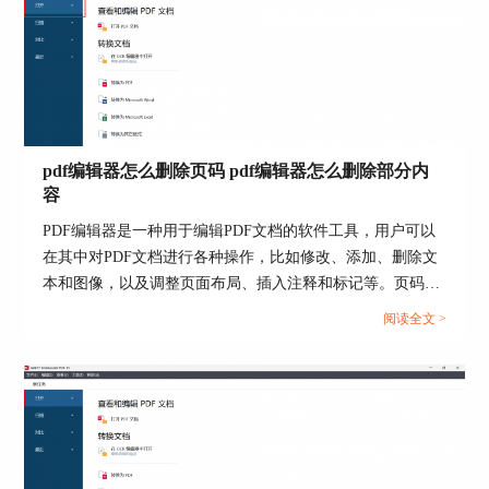
1、取消office加密文档密码
如果office加密文档不再需要设密，那么用户
首先需要打开office文档的文件设置界面，在“另存
为”功能中点击右上角圈出的“更多选项”设置。
pdf编辑器怎么删除页码 pdf编辑器怎么删除部分内
容
图7：点击“另存为”面板中的更多选项
PDF编辑器是一种用于编辑PDF文档的软件工具，用户可以
设置
在其中对PDF文档进行各种操作，比如修改、添加、删除文
本和图像，以及调整页面布局、插入注释和标记等。页码是
文档页面的编号，通常显示在每页的底部或顶部。...
阅读全文 >
如图8所示，在弹窗下方的工具栏中点击“常规
选项”进行密码的修改和删除。
图8：点击工具栏中的常规选项