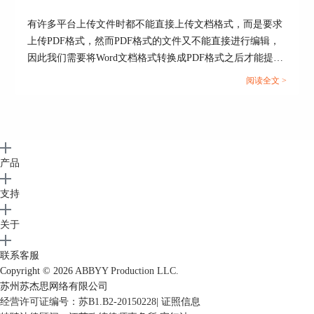
2、检查office文档是否成功取消密码
有许多平台上传文件时都不能直接上传文档格式，而是要求
再次打开office文档的文件设置界面，如图11
上传PDF格式，然而PDF格式的文件又不能直接进行编辑，
所示如果看到此界面“保护文档”区域的背景颜色消
因此我们需要将Word文档格式转换成PDF格式之后才能提
失，那就证明用户成功取消了此office文档的密码
交。但这也引发了一系列的问题，例如转换成Word文档后存
阅读全文 >
保护设置。
在空白页、转换后格式发生变化等情况，今天我们就来说一
说Word转PDF怎么不分页，Word转PDF怎么保留导航。...
图11：检查office文档是否成功取消密
产品
码
支持
三、pdf类型文件怎么加密、解密和取消密码
关于
pdf文件也是我们生活中常用的文件类型，但
联系客服
office软件无法对pdf文件进行密码的设置。这时我
Copyright © 2026
ABBYY Production LLC.
们就可以借助专业的pdf编辑软件ABBYY
苏州苏杰思网络有限公司
FineReader 15实现对pdf文件的加密、解密和取消密
经营许可证编号：苏B1.B2-20150228
|
证照信息
码。