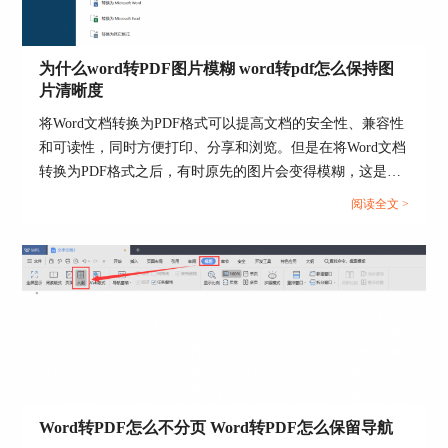
如果用户需要取消密码，那么将图9所圈的密
码删除即可；如果用户需要修改密码，那么需要将
图中圈出的密码删除后再输入新的访问密码，接着
为什么word转PDF图片模糊 word转pdf怎么保持图
点击右下角的“确定”选项保存上述操作设置。
片清晰度
将Word文档转换为PDF格式可以提高文档的安全性、兼容性
和可读性，同时方便打印、分享和浏览。但是在将Word文档
转换为PDF格式之后，有时原先的图片会变得模糊，这是为
图9：office文档密码取消或修改界
什么呢？下面一起来了解为什么word转PDF图片模糊，word
阅读全文 >
面
转pdf怎么保持图片清晰度的相关内容。...
经过上述操作将office文档密码删除之后，点
击图10右下角的“保存”选项，才算是成功取消了此
文档的密码。
图10：最后对office文档进行保存
Word转PDF怎么不分页 Word转PDF怎么保留导航