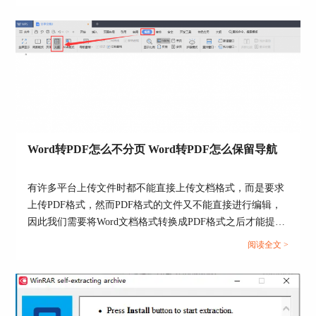
在ABBYY FineReader软件中怎么修改pdf文件中的文字呢？
用），则选择该选项。
下面一起来了解abbyy怎么修改pdf里面的文字，abbyy怎么修
4、添加‘分析’步骤来检测图像上的区域：
改页面大小的相关内容。...
•自动分析布局
ABBYY FineReader会分析图像，并根据内容
识别区域。
•手动绘制区域
ABBYY FineReader会提示你手动绘制合适的
Word转PDF怎么不分页 Word转PDF怎么保留导航
区域。
•使用区域模板
有许多平台上传文件时都不能直接上传文档格式，而是要求
上传PDF格式，然而PDF格式的文件又不能直接进行编辑，
需要现有的区域模板时选择该选项。
因此我们需要将Word文档格式转换成PDF格式之后才能提
5、如果需要识别图像，则添加OCR步骤，程
交。但这也引发了一系列的问题，例如转换成Word文档后存
阅读全文 >
序会使用你在OCR项目中选择的OCR选项。添加
在空白页、转换后格式发生变化等情况，今天我们就来说一
OCR时，分析步骤将自动添加。
说Word转PDF怎么不分页，Word转PDF怎么保留导航。...
6、添加OCR步骤来保存已识别的文本，邮件
发送该文本或图像，或者创建OCR项目副本。