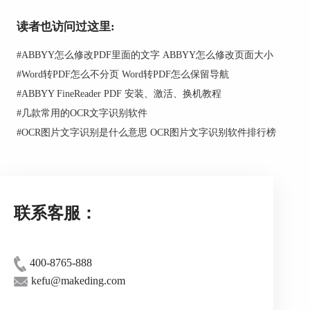
的步骤顺序必须符合OCR编辑器中处理操作的顺
读者也访问过这里:
序。
1、在工具栏上，点击‘新建’。
#
ABBYY怎么修改PDF里面的文字 ABBYY怎么修改页面大小
#
Word转PDF怎么不分页 Word转PDF怎么保留导航
2、在左边面板里，选择要使用的OCR项目：
#
ABBYY FineReader PDF 安装、激活、换机教程
#
几款常用的OCR文字识别软件
#
OCR图片文字识别是什么意思 OCR图片文字识别软件排行榜
联系客服：
400-8765-888
kefu@makeding.com
•创建新OCR项目