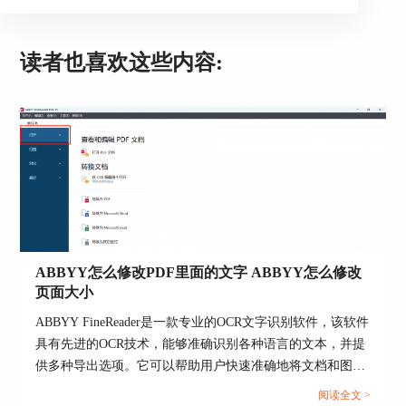
如果选择该选项，开启任务的时候新的OCR项
目将创建，你还需要指定处理文档时所需的文档选
项。
读者也喜欢这些内容:
•选择现有的OCR项目
如果希望任务从现有OCR项目处理图像，就选
择该选项。
•使用当前OCR项目
如果希望任务从当前OCR项目处理图像，就选
择该选项。
3、选择图像获取方式：
ABBYY怎么修改PDF里面的文字 ABBYY怎么修改
•打开图像或PDF
页面大小
如果希望任务从特定的文件夹处理图像或PDF
ABBYY FineReader是一款专业的OCR文字识别软件，该软件
文档，则选择该选项。
具有先进的OCR技术，能够准确识别各种语言的文本，并提
•扫描
供多种导出选项。它可以帮助用户快速准确地将文档和图像
中的文本转换为可编辑的文字，提高工作效率和生产力。那
如果打算扫描一些页面（当前扫描设置将被使
阅读全文 >