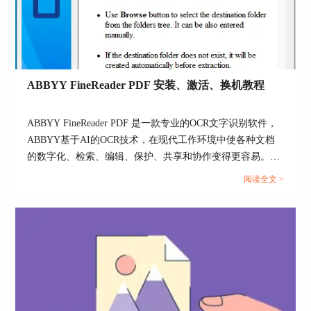
7、配置了所有需要的步骤之后，点击完成，
新创建的任务将出现在任务窗口。
若要保存自动化任务，点击自动化任务对话框
顶部工具栏上的‘导出’按钮，然后为该任务指定一
个名字和文件夹。
ABBYY FineReader PDF 安装、激活、换机教程
有关ABBYY FineReader 14的更多内容，请点
ABBYY FineReader PDF 是一款专业的OCR文字识别软件，
击访问
ABBYY教程
了解更多信息。
ABBYY基于AI的OCR技术，在现代工作环境中使各种文档
的数字化、检索、编辑、保护、共享和协作变得更容易。减
少了由多种原因导致的效率低下，不可访问、不可查找的文
阅读全文 >
档和信息；涉及纸面文档和数字文档混合的工作流；以及需
要使用多个软件应用程序的任务。那么当你购买了ABBYY
FineReader PDF之后，当想需要换电脑的时候，怎么才能完
成ABBYY安装、激活、换机操作呢，下面本篇文章就来为
大家解答一下相关步骤。...