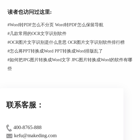
说明操作。
读者也访问过这里:
3、从‘原因’下拉列表中选择你签署文档的原
因，或者输入新的原因。
#
Word转PDF怎么不分页 Word转PDF怎么保留导航
#
几款常用的OCR文字识别软件
4、如果需要，在‘位置’和‘联系方式’字段，指
定签名的位置和联系方式细节。
#
OCR图片文字识别是什么意思 OCR图片文字识别软件排行榜
#
怎么将PPT转换成Word PPT转换成Word排版乱了
5、如果希望自己的签名里有图像，就选择‘添
加自定义图像到数字签名’，然后点击‘选择图像’按
#
如何把JPG图片转换成Word文字 JPG图片转换成Word的软件有哪
钮浏览图像文件，图像将出现在签名的左侧。
些
6、点击‘签名’。
7、选择要放签名的区域，或者直接点击目标
位置。
联系客服：
8、保存文档。
签名包含与文档版本有关的信息，如果你添加
新的签名到已经签了名的文档，之前添加的签名将
400-8765-888
依然有效。
kefu@makeding.com