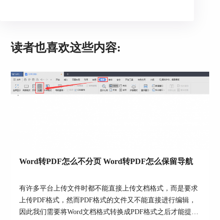
查看文档里的签名的属性：
•右击该签名，在快捷菜单上点击‘显示签名属
性’，或者：
读者也喜欢这些内容:
•在数字签名面板中双击该签名。
打开PDF文档的时候，ABBYY FineReader会自
动验证文档里的数字签名，如果有，验证结果将显
示在数字签名面板里，同样包含与文档中使用的签
名有关的详细信息。
删除签名
右击该签名，从快捷菜单点击‘删除签名’。
注意：必须要有相应的数字证书才能从文档删
除签名。
Word转PDF怎么不分页 Word转PDF怎么保留导航
当然，你也可以添加多个数字签名到文档。
有许多平台上传文件时都不能直接上传文档格式，而是要求
除了数字签名，FineReader 14还可以添加文本
上传PDF格式，然而PDF格式的文件又不能直接进行编辑，
签名和图片签名到PDF文档，方法和添加数字签名
因此我们需要将Word文档格式转换成PDF格式之后才能提
类似。