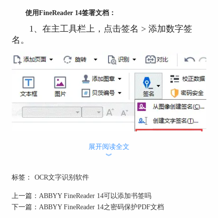
使用FineReader 14签署文档：
1、在主工具栏上，点击签名 > 添加数字签
名。
展开阅读全文
2、从‘签名为’下拉列表中选择要使用的证书，
︾
若要查看证书的属性，可以选中它然后点击‘显示
证书’。
标签：
OCR文字识别软件
如果要使用的证书不在列表中，则需要先安
上一篇：
ABBYY FineReader 14可以添加书签吗
装。在Windows Explorer中右击该证书，从快捷菜
下一篇：
ABBYY FineReader 14之密码保护PDF文档
单上点击‘安装证书’，然后按照证书导入向导中的