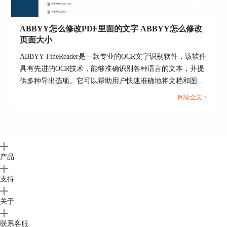
ABBYY怎么修改PDF里面的文字 ABBYY怎么修改
页面大小
图5：语言设置面板
ABBYY FineReader是一款专业的OCR文字识别软件，该软件
五、小结
具有先进的OCR技术，能够准确识别各种语言的文本，并提
综上所述，
ABBYY FineReader PDF 15
拥有专
供多种导出选项。它可以帮助用户快速准确地将文档和图像
业的OCR文本识别功能，我们可以通过使用精度
中的文本转换为可编辑的文字，提高工作效率和生产力。那
阅读全文 >
高、拍摄规范的图像文件，并结合正确的OCR语言
在ABBYY FineReader软件中怎么修改pdf文件中的文字呢？
设置，获得高准确度的文本识别结果。
下面一起来了解abbyy怎么修改pdf里面的文字，abbyy怎么修
改页面大小的相关内容。...
作者：泽洋
产品
支持
关于
联系客服