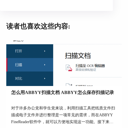
修正由于非垂直拍摄造成的歪斜失真。
读者也喜欢这些内容:
图3：图像编辑器
三、编辑区域属性
在进行书本的拍摄时，靠近书脊的部分可能会
怎么用ABBYY扫描文档 ABBYY怎么保存扫描记录
出现一些弯曲，这些弯曲可能会导致ABBYY
FineReader PDF 15出现区域识别错误的问题。
对于许多办公党和学生党来说，利用扫描工具把纸质文件扫
比如，软件可能会将文字区域错误识别为图片
描成电子文件并进行整理是一项常见的需求，而在ABBYY
区域，在这种情况下，如图4所示，就可以重新手
FineReader软件中，就可以方便地实现这一功能。接下来我