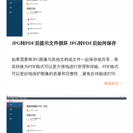
当文件中出现了非指定的OCR语言时，
ABBYY FineReader PDF 15的识别结果中就可能会
出现一些乱码。此时，我们就需要为软件指定OCR
语言，使其顺利识别其他的OCR语言。
比如，如果文档中出现一些繁体字时，就需要
打开语言选项（工具菜单-选项-语言），选择手动
JPG转PDF后提示文件损坏 JPG转PDF后如何保存
指定OCR语言，并添加“繁体中文”，使得软件正确
地识别繁体文字。
如果需要将JPG图像与其他文档或文件一起保存或共享，将
其转换为PDF格式可以更方便地进行管理和传输。PDF格式
可以更好地保护图像的质量和完整性，避免在传输或打印过
程中出现失真或变形。在abbyy软件中将JPG文件转换为PDF
阅读全文 >
格式后，提示文件损坏是为什么呢？下面一起来了解JPG转
PDF后提示文件损坏，JPG转PDF后如何保存的相关内容。...