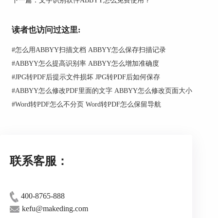
读者也访问过这里:
#
怎么用ABBYY扫描文档 ABBYY怎么保存扫描记录
#
ABBYY怎么提高识别率 ABBYY怎么增加准确度
#
JPG转PDF后提示文件损坏 JPG转PDF后如何保存
#
ABBYY怎么修改PDF里面的文字 ABBYY怎么修改页面大小
#
Word转PDF怎么不分页 Word转PDF怎么保留导航
图2：垂直拍摄
二、修正图像拍摄缺陷
如果图像文件本身已存在拍摄缺陷的话，就需
联系客服：
要通过软件设置的方法，修正拍摄缺陷。
如图3所示，ABBYY FineReader PDF 15提供了
功能丰富的图像编辑器功能，供进行专业的图像缺
400-8765-888
陷校正。比如，可以使用“建议的预处理”功能，自
kefu@makeding.com
动处理一些图像缺陷；或运用校正梯形失真功能，