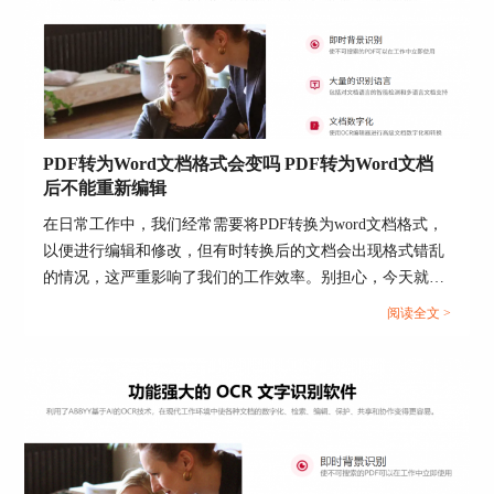
图6：几个不同版本
拿到注册码之后，在软件界面点击“帮
助”——“激活”，然后输入序列号即可。
PDF转为Word文档格式会变吗 PDF转为Word文档
后不能重新编辑
在日常工作中，我们经常需要将PDF转换为word文档格式，
以便进行编辑和修改，但有时转换后的文档会出现格式错乱
的情况，这严重影响了我们的工作效率。别担心，今天就借
助 ABBYY FineReader PDF软件来为大家详细讲解PDF转为
阅读全文 >
word文档格式会变吗，PDF转为word文档后不能重新编辑的
相关问题。...
图7：激活ABBYY FineReader
三、转换pdf文件的电脑版软件
对于办公人士来说，在电脑中编辑PDF比在手
机中编辑PDF更方便，预览效果也更佳，因此，推
荐使用pdf编辑器电脑版。