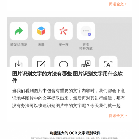
ABBYY FineReader PDF为例，带大家一起来了解下OCR文
阅读全文 >
图5：转换格式
字识别软件要钱吗， OCR文字识别软件可以识别的格式的相
关内容。...
二、转换pdf文件的软件注册码怎么获得
ABBYY FineReader PDF 14有试用版，可以免
费试用30天，
可供我们短期使用
，
但是，如果是长
期使用，建议购买正版并激活ABBYY FineReader
PDF 14。
那么，转换pdf文件的软件注册码怎么获得
呢？
图片识别文字的方法有哪些 图片识别文字用什么软
首先
登录ABBYY FineReader中文网
的软件购
件
买界面，点击“立即购买”就可以像平时网购一样下
当我们看到图片中包含有重要的文字内容时，我们都会下意
单了，等购买成功后就能拿到软件的注册码了。
识地将图片中的文字提取出来，然后再对其进行编辑，那有
没有办法可以快速识别图片中的文字呢？今天我们就一起来
探索一下图片识别文字的方法有哪些，图片识别文字用什么
阅读全文 >
软件的相关内容。...