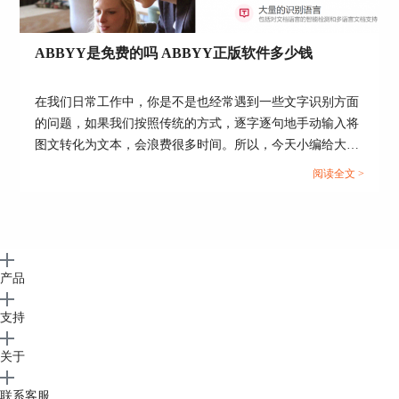
那些，去哪里下载转换pdf文件的电脑版软件
呢？大家直接点击“
ABBYY FineReader下载中心
”就
ABBYY是免费的吗 ABBYY正版软件多少钱
能直接把您送达下载界面啦。
下载中心提供了3个版本的软件给大家试用，
在我们日常工作中，你是不是也经常遇到一些文字识别方面
分别是ABBYY FineReader PDF 15 企业版、
的问题，如果我们按照传统的方式，逐字逐句地手动输入将
ABBYY FineReader 14 标准版、ABBYY FineReader
图文转化为文本，会浪费很多时间。所以，今天小编给大家
Pro for Mac，每个版本略有不同，具体可以看相应
推荐一款OCR文字识别软件，它就是ABBYY FineReader
阅读全文 >
版本的描述。
PDF 15。它可以自动扫描并提取图片上的文字内容，方便我
们复制粘贴以及编辑。下面就讲讲大家关心的问题ABBYY
是免费的吗，ABBYY正版软件多少钱。...
产品
支持
图8：免费下载ABBYY FineReader
转换pdf文件的电脑版软件对系统也有具体要
关于
求，比如ABBYY FineReader PDF 14，需要Win7以
联系客服