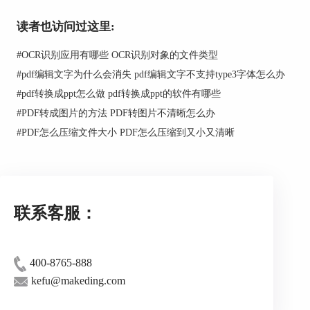
读者也访问过这里:
图2：顶部快捷菜单
#
OCR识别应用有哪些 OCR识别对象的文件类型
二、添加页面的方法
#
pdf编辑文字为什么会消失 pdf编辑文字不支持type3字体怎么办
1、从PDF添加
#
pdf转换成ppt怎么做 pdf转换成ppt的软件有哪些
从PDF添加，即添加其他PDF文档中的页面到
#
PDF转成图片的方法 PDF转图片不清晰怎么办
当前PDF文档中。
#
PDF怎么压缩文件大小 PDF怎么压缩到又小又清晰
如图3所示，在选择文件窗口中，我们可以指
定添加的页面范围以及将这些页面添加到当前PDF
文档的哪个位置上。
联系客服：
400-8765-888
kefu@makeding.com