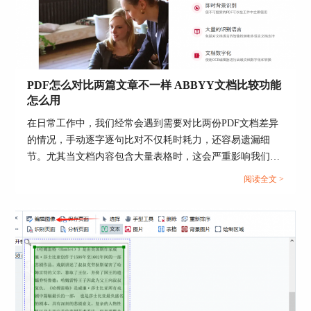
照片和扫描校正的所有
结合所有手动预
图像预处理功能组合在一
处理工具的图像编辑
起，可以快速从图像编辑器
器
窗口访问
将图像拆分为多个页面
PDF怎么对比两篇文章不一样 ABBYY文档比较功能
怎么用
新增！
清洁背景颜色和
在日常工作中，我们经常会遇到需要对比两份PDF文档差异
照明
的情况，手动逐字逐句比对不仅耗时耗力，还容易遗漏细
新增！
删除基本商业文
节。尤其当文档内容包含大量表格时，这会严重影响我们的
档上的彩色印章和彩色笔画
工作效率，今天我们就借助ABBYY FineReader来带大家了解
阅读全文 >
旋转 (90°, 180°, 270°)
一下PDF怎么对比两篇文章不一样，ABBYY文档比较功能怎
么用的相关方法。...
修剪
反转
扩展的手动图像
校正图像分辨率
编辑工具集
ISO噪声校正
梯形修剪