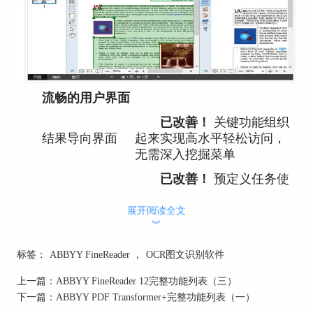
流畅的用户界面
已改善！
关键功能组织
结果导向界面
起来实现高水平轻松访问，
无需深入挖掘菜单
已改善！
预定义任务使
得执行最常见OCR任务变得
智能快速任务
更简单—只需点击几下便可
展开阅读全文
︾
实现，无需启动FineReader主
要窗口
标签：
ABBYY FineReader
，
OCR图文识别软件
支持从Microsoft Office
上一篇：
ABBYY FineReader 12完整功能列表（三）
(Microsoft Word、Excel® 和
下一篇：
ABBYY PDF Transformer+完整功能列表（一）
在外部应用程
Microsoft Outlook)访问