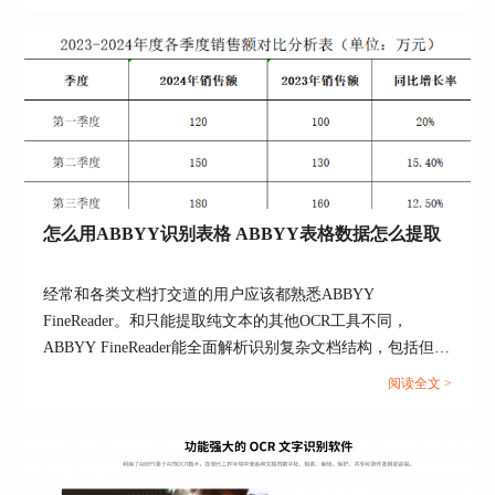
度。别担心，接下来就带各位了解如何用ABBYY处理倾斜
矫直弯曲文本行
文字，怎么用ABBYY批量处理文字的相关内容。...
分割双页
歪斜校正
自动数字照片预
处理
修正图像分辨率
3D透视变形校正（校正
梯形失真）
怎么用ABBYY识别表格 ABBYY表格数据怎么提取
删除颜色标记
反转颜色
经常和各类文档打交道的用户应该都熟悉ABBYY
FineReader。和只能提取纯文本的其他OCR工具不同，
ABBYY FineReader能全面解析识别复杂文档结构，包括但不
新增！
页面边缘检测
限于表格数据、手写内容、图片，还能保留文档的原始结
阅读全文 >
新增！
页面背景漂白
构。为了让大家更好地掌握ABBYY FineReader的强大功能，
扩展的照片预处
本文将围绕怎么用ABBYY识别表格，ABBYY表格数据怎么
理选项
ISO噪声降低
提取的详细操作方法展开介绍。...
消除运动模糊