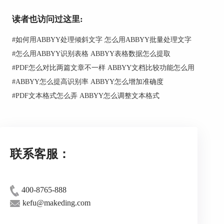
序、Windows开始菜
从Windows Explorer右击
单
读者也访问过这里:
访问
和Windows 8开
从Windows开始菜单中的
#
如何用ABBYY处理倾斜文字 怎么用ABBYY批量处理文字
始屏幕中实现一步转
FineReader文件夹访问
换
#
怎么用ABBYY识别表格 ABBYY表格数据怎么提取
新增！
一键任务现在在
#
PDF怎么对比两篇文章不一样 ABBYY文档比较功能怎么用
Windows 8 开始屏幕中可用
#
ABBYY怎么提高识别率 ABBYY怎么增加准确度
允许在打开文档之前预
#
PDF文本格式怎么弄 ABBYY怎么调整文本格式
打开文档快速预
览文档，这样便可以快速选
览
择需要处理的页面或文档
受支持的应用程序包
括：Microsoft Word、
联系客服：
Microsoft Excel、 Microsoft
直接导出到多个
PowerPoint®、Apache
应用程序、剪贴板
OpenOffice™ Writer 和
400-8765-888
Adobe® Acrobat/Reader，
和发送到邮件
kefu@makeding.com
FineReader还支持导出到邮件
应用程序、网页浏览器和剪