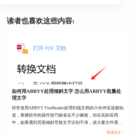
贴板
广泛的用户界面
FineReader支持24种界面
语言
语言
读者也喜欢这些内容:
促进混合型文档的批量
拆分文档工具
转换
允许用户在图像窗口中
手动工具
移动图像
例如，使用操作系统支
服从Section 508
持的工具提供键盘导航和聚
焦
扫描件和照片预处理，实现更高的精确度和视
如何用ABBYY处理倾斜文字 怎么用ABBYY批量处
觉外观
理文字
已改善！
在识别标准数码相机和智能手机相
经常使用ABBYY FineReader处理扫描文档的小伙伴应该都知
机捕捉的图像之前，自动应用预处理功能，这些预
道，掌握软件的操作技巧能省去不少麻烦，但在实际应用
处理功能包括：
中，如果遇到页面倾斜导致文字识别不准，或大量文件需要
处理的情况，效率很容易受到影响，甚至可能耽误工作进
检测页面方向
阅读全文 >