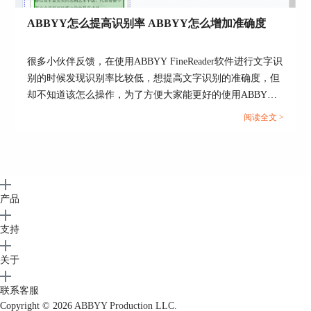
模糊图像校正
ABBYY怎么提高识别率 ABBYY怎么增加准确度
亮度
很多小伙伴反馈，在使用ABBYY FineReader软件进行文字识
对比度
别的时候发现识别率比较低，想提高文字识别的准确度，但
却不知道该怎么操作，为了方便大家能更好的使用ABBYY
等级
FineReader软件，下面我将来带大家了解一下ABBYY怎么提
阅读全文 >
橡皮擦
高识别率， ABBYY怎么增加准确度的相关内容。...
可以更改：所有页面、
选择页面应用更
奇数页、偶数页或更多选定
改
的页面
产品
创建电子书
已改善！
支持以流行
支持
的格式创建电子书，包括
EPUB和FB2格式
EPUB和FB2，亦支持EPUB
关于
3规格
联系客服
支持将电子文本发送
发送至Amazon
Copyright © 2026
ABBYY Production LLC.