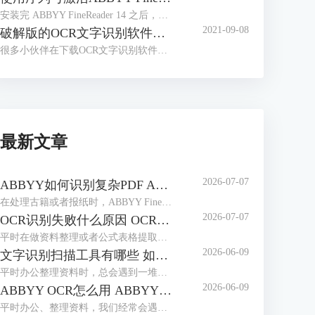
安装完 ABBYY FineReader 14 之后，很多小伙伴会有这样的疑问，安装完成后不知道如何激活软件，找不到输入序列号的入口，本文对这一问题进行讲解。
2021-09-08
破解版的OCR文字识别软件，带来了太多安全问题
很多小伙伴在下载OCR文字识别软件时，会习惯性去找破解版的软件。那么到底什么是破解版的软件呢？
最新文章
2026-07-07
ABBYY如何识别复杂PDF ABBYY如何识别竖排繁体
在处理古籍或者报纸时，ABBYY FineReader是我们常用选择。作为专业的OCR工具，它能轻松解决PDF文档的识别难题，也能精准识别竖排繁体，最大程度还原排版，无需手动录入。本期我们就来为大家介绍一下ABBYY如何识别复杂PDF，ABBYY如何识别竖排繁体的相关内容。
2026-07-07
OCR识别失败什么原因 OCR识别如何保证位置正确
平时在做资料整理或者公式表格提取时，我们经常会用到ABBYY FineReader这款工具。它识别精度高、支持多种语言，使用起来很方便。但很多用户都会遇到一些操作上的问题：比如识别失败、乱码或是识别后文字排版错乱等，本期我们就来为大家介绍一下OCR识别失败什么原因，OCR识别如何保证位置正确的相关内容。
2026-06-09
文字识别扫描工具有哪些 如何文字识别扫描文件
平时办公整理资料时，总会遇到一堆纸质文件、扫描件，想把里面的文字提取出来编辑，手动打字又慢又容易错。这时候文字识别扫描工具就派上大用场了，不管是简单的图片文字提取，还是复杂的扫描PDF识别，都能轻松搞定。下面就给大家介绍一下文字识别扫描工具有哪些，如何文字识别扫描文件的相关内容。
2026-06-09
ABBYY OCR怎么用 ABBYY怎么修改PDF里面的文字
平时办公、整理资料，我们经常会遇到这些麻烦，一是拿到扫描件或图片版文档，想提取里面的文字却没法复制；二是PDF里的文字有错别字，想修改却无从下手。这时候，ABBYY这款软件就能派上大用场。它的OCR识别功能可以轻松提取图片、扫描件中的文字，还能直接修改PDF里的内容。下面就给大家介绍一下ABBYY OCR怎么用，ABBYY怎么修改PDF里面的文字的相关内容。