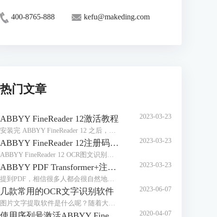
400-8765-888
kefu@makeding.com
热门文章
2023-03-23
ABBYY FineReader 12激活教程
安装完 ABBYY FineReader 12 之后，需要激活程序才能在完整模式下运行。在受限模式下，将根据您的版本和所在地区禁用一些功能。
2023-03-23
ABBYY FineReader 12注册码-激活码-序列号地址
ABBYY FineReader 12 OCR图文识别软件自2014年4月发布以来，屡获殊荣，是图像和文件识别以及办公的好帮手，那么对于这样一款用途广泛的软件来说，如何获取注册码、激活码或序列号想必是大家最关心的问题。
2023-03-23
ABBYY PDF Transformer+注册码-激活码-序列号地址
提到PDF，相信很多人都会很自然地想到ABBYY PDF Transformer+，它是一个新的，全面巧妙地解决PDF文档的工具，可以编辑PDF文档，在PDF文档中添加评论，添加密码保护，实现简单环保地阅读PDF文档，能够便捷地处理任何类型的PDF文件，非常有效地提高日常工作效率。
2023-06-07
几款常用的OCR文字识别软件
图片文字提取软件是什么呢？随着大家的办公需求的加大，现在已经有很多的办公软件出现了，那么，图片文字提取软件便是其中的一种，因为现在制作图片的要求也比较高，所以，在图片上加入文字也是很正常的事情，那么，怎么样才能够直接将图片中的文字提取出来呢？
2020-04-07
使用序列号激活ABBYY FineReader 14