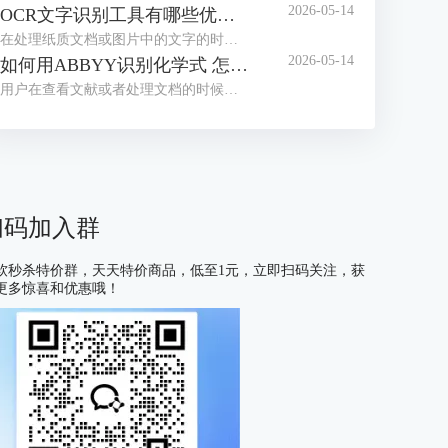
2026-05-14
OCR文字识别工具有哪些优点 OCR文字识别工具哪款最好用
在处理纸质文档或图片中的文字的时候，我们经常会借助OCR文字识别工具来提取信息。目前市面上这类工具种类繁多，大家往往不知道如何选择。为了帮助大家找到适合自己的工具，接下来我们就为大家介绍一下OCR文字识别工具有哪些优点，OCR文字识别工具哪款最好用的相关内容。
2026-05-14
如何用ABBYY识别化学式 怎么用ABBYY识别数学公式
用户在查看文献或者处理文档的时候，有时会遇到需要识别化学式或数学公式的情况，很多不熟悉OCR工具的用户会习惯性的手动编辑，但这种方式不仅耗费大量时间，还容易出现差错，在这里给大家安利一款好用的软件——ABBYY FineReader，下面我们就了解一下如何用ABBYY识别化学式，怎么用ABBYY识别数学公式的相关内容。
扫码加入群
软秒杀特价群，天天特价商品，低至1元，立即扫码关注，获
更多惊喜和优惠哦！