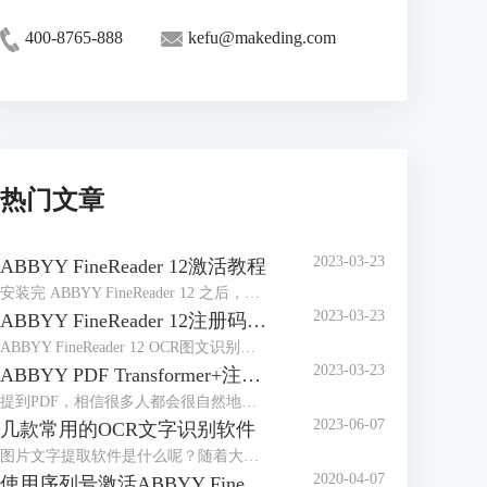
400-8765-888
kefu@makeding.com
热门文章
2023-03-23
ABBYY FineReader 12激活教程
安装完 ABBYY FineReader 12 之后，需要激活程序才能在完整模式下运行。在受限模式下，将根据您的版本和所在地区禁用一些功能。
2023-03-23
ABBYY FineReader 12注册码-激活码-序列号地址
ABBYY FineReader 12 OCR图文识别软件自2014年4月发布以来，屡获殊荣，是图像和文件识别以及办公的好帮手，那么对于这样一款用途广泛的软件来说，如何获取注册码、激活码或序列号想必是大家最关心的问题。
2023-03-23
ABBYY PDF Transformer+注册码-激活码-序列号地址
提到PDF，相信很多人都会很自然地想到ABBYY PDF Transformer+，它是一个新的，全面巧妙地解决PDF文档的工具，可以编辑PDF文档，在PDF文档中添加评论，添加密码保护，实现简单环保地阅读PDF文档，能够便捷地处理任何类型的PDF文件，非常有效地提高日常工作效率。
2023-06-07
几款常用的OCR文字识别软件
图片文字提取软件是什么呢？随着大家的办公需求的加大，现在已经有很多的办公软件出现了，那么，图片文字提取软件便是其中的一种，因为现在制作图片的要求也比较高，所以，在图片上加入文字也是很正常的事情，那么，怎么样才能够直接将图片中的文字提取出来呢？
2020-04-07
使用序列号激活ABBYY FineReader 14