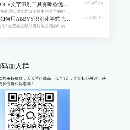
2026-05-14
OCR文字识别工具有哪些优点 OCR文字识别工具哪款最好用
在处理纸质文档或图片中的文字的时候，我们经常会借助OCR文字识别工具来提取信息。目前市面上这类工具种类繁多，大家往往不知道如何选择。为了帮助大家找到适合自己的工具，接下来我们就为大家介绍一下OCR文字识别工具有哪些优点，OCR文字识别工具哪款最好用的相关内容。
2026-05-14
如何用ABBYY识别化学式 怎么用ABBYY识别数学公式
用户在查看文献或者处理文档的时候，有时会遇到需要识别化学式或数学公式的情况，很多不熟悉OCR工具的用户会习惯性的手动编辑，但这种方式不仅耗费大量时间，还容易出现差错，在这里给大家安利一款好用的软件——ABBYY FineReader，下面我们就了解一下如何用ABBYY识别化学式，怎么用ABBYY识别数学公式的相关内容。
扫码加入群
软秒杀特价群，天天特价商品，低至1元，立即扫码关注，获
更多惊喜和优惠哦！