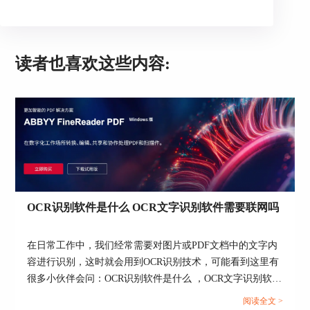
按钮并单击
导入…
2. 选择所需的任务并单击
打开
。
更多关于ABBYY FineReader的内容， 请点击
ABBYY FineReader技术服务中心
，搜索查找您需
读者也喜欢这些内容:
要的信息。
OCR识别软件是什么 OCR文字识别软件需要联网吗
在日常工作中，我们经常需要对图片或PDF文档中的文字内
容进行识别，这时就会用到OCR识别技术，可能看到这里有
很多小伙伴会问：OCR识别软件是什么 ，OCR文字识别软件
需要联网吗？别着急，下面就来带大家一起了解下OCR 文字
阅读全文 >