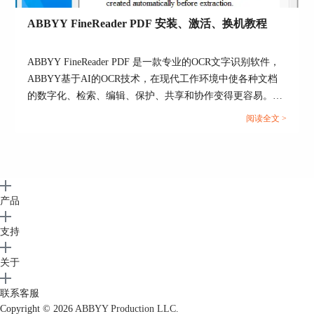
ABBYY FineReader PDF 安装、激活、换机教程
ABBYY FineReader PDF 是一款专业的OCR文字识别软件，
ABBYY基于AI的OCR技术，在现代工作环境中使各种文档
的数字化、检索、编辑、保护、共享和协作变得更容易。减
少了由多种原因导致的效率低下，不可访问、不可查找的文
阅读全文 >
档和信息；涉及纸面文档和数字文档混合的工作流；以及需
要使用多个软件应用程序的任务。那么当你购买了ABBYY
FineReader PDF之后，当想需要换电脑的时候，怎么才能完
成ABBYY安装、激活、换机操作呢，下面本篇文章就来为
大家解答一下相关步骤。...
产品
支持
关于
联系客服
Copyright © 2026
ABBYY Production LLC.