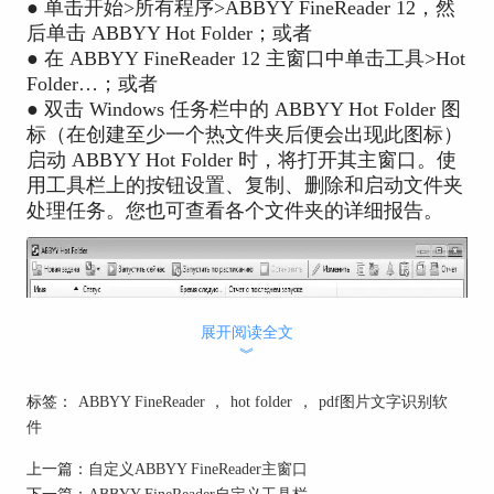
● 单击开始>所有程序>ABBYY FineReader 12，然
后单击 ABBYY Hot Folder；或者
● 在 ABBYY FineReader 12 主窗口中单击工具>Hot
Folder…；或者
● 双击 Windows 任务栏中的 ABBYY Hot Folder 图
标（在创建至少一个热文件夹后便会出现此图标）
启动 ABBYY Hot Folder 时，将打开其主窗口。使
用工具栏上的按钮设置、复制、删除和启动文件夹
处理任务。您也可查看各个文件夹的详细报告。
展开阅读全文
︾
ABBYY Hot Folder 主窗口会显示已设置任务
标签：
ABBYY FineReader
，
hot folder
，
pdf图片文字识别软
的列表。对于各个任务，会显示相应热文件夹的完
件
整路径，以及当前状态与计划处理时间。
任务可能有以下几种状态：
上一篇：
自定义ABBYY FineReader主窗口
下一篇：
ABBYY FineReader自定义工具栏