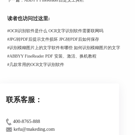
读者也访问过这里:
#
OCR识别软件是什么 OCR文字识别软件需要联网吗
#
JPG转PDF后提示文件损坏 JPG转PDF后如何保存
#
识别模糊图片上的文字软件有哪些 如何识别模糊图片的文字
#
ABBYY FineReader PDF 安装、激活、换机教程
#
几款常用的OCR文字识别软件
可保存任何任务以备将来使用：
1. 单击工具栏上的
按钮并选择
导出…
联系客服：
2. 指定任务的名称和任务的路径。
3. 单击
保存
。
要加载先前保存的任务：
1. 单击工具栏上的
400-8765-888
kefu@makeding.com