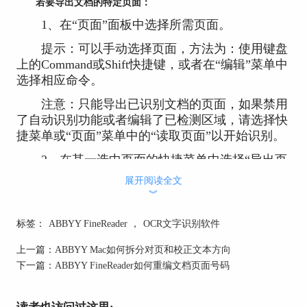
若要导出文档的特定页面：
1、在“页面”面板中选择所需页面。
提示：可以手动选择页面，方法为：使用键盘
上的Command或Shift快捷键，或者在“编辑”菜单中
选择相应命令。
注意：只能导出已识别文档的页面，如果禁用
了自动识别功能或者编辑了已检测区域，请选择快
捷菜单或“页面”菜单中的“读取页面”以开始识别。
2、在某一选中页面的快捷菜单中选择“导出页
面”，如果需要可自定义导出参数。
展开阅读全文
︾
若要复制文本片段或表格：
可以将文本片段或表格复制到剪贴板上，然后
标签：
ABBYY FineReader
，
OCR文字识别软件
再将其粘贴到其他应用程序，如Word：
上一篇：
ABBYY Mac如何拆分对页和校正文本方向
1、导入图像，图像包含所需的文本片段或表
下一篇：
ABBYY FineReader如何重编文档页面号码
格。
2、选择区域，区域包含文本或表格。