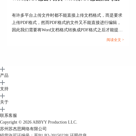
有许多平台上传文件时都不能直接上传文档格式，而是要求
上传PDF格式，然而PDF格式的文件又不能直接进行编辑，
因此我们需要将Word文档格式转换成PDF格式之后才能提
交。但这也引发了一系列的问题，例如转换成Word文档后存
阅读全文 >
在空白页、转换后格式发生变化等情况，今天我们就来说一
说Word转PDF怎么不分页，Word转PDF怎么保留导航。...
产品
支持
关于
联系客服
Copyright © 2026
ABBYY Production LLC.
苏州苏杰思网络有限公司
经营许可证编号：苏B1.B2-20150228
|
证照信息