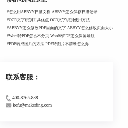
读者也访问过这里:
3、使用所选区域快捷菜单中的“复制已识别的
#
怎么用ABBYY扫描文档 ABBYY怎么保存扫描记录
文本”选项，将文本或表格复制到剪贴板。
#
OCR文字识别工具优点 OCR文字识别使用方法
注意：如果所选区域尚未被识别，程序将会自
#
ABBYY怎么修改PDF里面的文字 ABBYY怎么修改页面大小
动识别该区域，并将其内容复制到剪贴板（如果您
#
Word转PDF怎么不分页 Word转PDF怎么保留导航
已选择“复制已识别的文本”选项）。
#
PDF转成图片的方法 PDF转图片不清晰怎么办
4、将剪贴板上的文本片段或表格粘贴到所选
应用程序。
注意：只能从文本或表格区域复制片段。
更多关于ABBYY FineReader的使用问题，请
联系客服：
点击访问
ABBYY中文教程中心
，查找更多内容。
400-8765-888
kefu@makeding.com