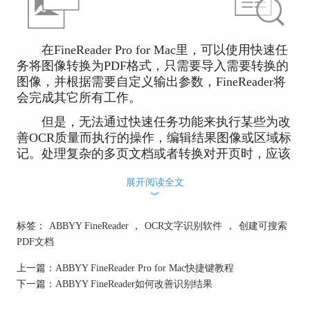
在FineReader Pro for Mac里，可以使用快速任
务将图像转换为PDF格式，只需要导入需要转换的
图像，并根据需要自定义输出参数，FineReader将
会完成其它所有工作。
但是，无法通过快速任务功能来执行某些为改
善OCR质量而执行的操作，编辑结果图像或区域标
记。处理复杂的多页文档或者转换对开页时，应该
执行手动操作，不要使用快速任务功能。
展开阅读全文
将图像转换为可搜索的PDF文档时，执行以下操作：
︾
步骤一：导入图像。
标签：
ABBYY FineReader
，
OCR文字识别软件
，
创建可搜索
步骤二：分析、识别图像。
PDF文档
默认情况下，软件会自动分析文档结构，并开
上一篇：
ABBYY FineReader Pro for Mac快捷键教程
始识别过程。如果禁用了默认处理选项或者调整了
下一篇：
ABBYY FineReader如何改善识别结果
程序检测到的区域，则需要手动开始识别流程。要