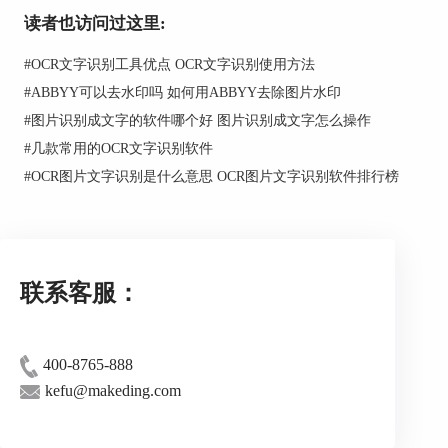
执行此操作，请单击主工具栏中的“读取”按钮。
读者也访问过这里:
#
OCR文字识别工具优点 OCR文字识别使用方法
#
ABBYY可以去水印吗 如何用ABBYY去除图片水印
#
图片识别成文字的软件哪个好 图片识别成文字怎么操作
步骤三：选择所需的PDF文档导出模式，导出
#
几款常用的OCR文字识别软件
结果。
#
OCR图片文字识别是什么意思 OCR图片文字识别软件排行榜
关于上述操作的详细步骤，请参阅
ABBYY
FineReader文档处理的主要步骤
。
提示：很多因素都会影响OCR的质量，如果处
理的是复杂的多页文档，应考虑原始图像的特征并
联系客服：
进行正确设置，这样才能大大提高识别结果的质
量。
400-8765-888
更多关于ABBYY FineReader的使用问题，请
点击访问
ABBYY中文网站
，了解更多内容。
kefu@makeding.com