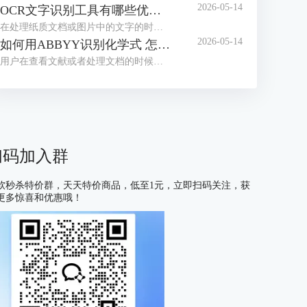
2026-05-14
OCR文字识别工具有哪些优点 OCR文字识别工具哪款最好用
在处理纸质文档或图片中的文字的时候，我们经常会借助OCR文字识别工具来提取信息。目前市面上这类工具种类繁多，大家往往不知道如何选择。为了帮助大家找到适合自己的工具，接下来我们就为大家介绍一下OCR文字识别工具有哪些优点，OCR文字识别工具哪款最好用的相关内容。
2026-05-14
如何用ABBYY识别化学式 怎么用ABBYY识别数学公式
用户在查看文献或者处理文档的时候，有时会遇到需要识别化学式或数学公式的情况，很多不熟悉OCR工具的用户会习惯性的手动编辑，但这种方式不仅耗费大量时间，还容易出现差错，在这里给大家安利一款好用的软件——ABBYY FineReader，下面我们就了解一下如何用ABBYY识别化学式，怎么用ABBYY识别数学公式的相关内容。
扫码加入群
软秒杀特价群，天天特价商品，低至1元，立即扫码关注，获
更多惊喜和优惠哦！