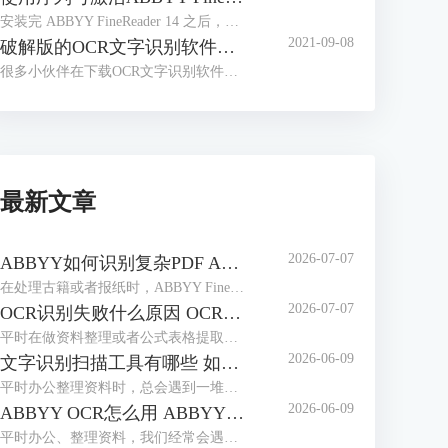
安装完 ABBYY FineReader 14 之后，很多小伙伴会有这样的疑问，安装完成后不知道如何激活软件，找不到输入序列号的入口，本文对这一问题进行讲解。
2021-09-08
破解版的OCR文字识别软件，带来了太多安全问题
很多小伙伴在下载OCR文字识别软件时，会习惯性去找破解版的软件。那么到底什么是破解版的软件呢？
最新文章
2026-07-07
ABBYY如何识别复杂PDF ABBYY如何识别竖排繁体
在处理古籍或者报纸时，ABBYY FineReader是我们常用选择。作为专业的OCR工具，它能轻松解决PDF文档的识别难题，也能精准识别竖排繁体，最大程度还原排版，无需手动录入。本期我们就来为大家介绍一下ABBYY如何识别复杂PDF，ABBYY如何识别竖排繁体的相关内容。
2026-07-07
OCR识别失败什么原因 OCR识别如何保证位置正确
平时在做资料整理或者公式表格提取时，我们经常会用到ABBYY FineReader这款工具。它识别精度高、支持多种语言，使用起来很方便。但很多用户都会遇到一些操作上的问题：比如识别失败、乱码或是识别后文字排版错乱等，本期我们就来为大家介绍一下OCR识别失败什么原因，OCR识别如何保证位置正确的相关内容。
2026-06-09
文字识别扫描工具有哪些 如何文字识别扫描文件
平时办公整理资料时，总会遇到一堆纸质文件、扫描件，想把里面的文字提取出来编辑，手动打字又慢又容易错。这时候文字识别扫描工具就派上大用场了，不管是简单的图片文字提取，还是复杂的扫描PDF识别，都能轻松搞定。下面就给大家介绍一下文字识别扫描工具有哪些，如何文字识别扫描文件的相关内容。
2026-06-09
ABBYY OCR怎么用 ABBYY怎么修改PDF里面的文字
平时办公、整理资料，我们经常会遇到这些麻烦，一是拿到扫描件或图片版文档，想提取里面的文字却没法复制；二是PDF里的文字有错别字，想修改却无从下手。这时候，ABBYY这款软件就能派上大用场。它的OCR识别功能可以轻松提取图片、扫描件中的文字，还能直接修改PDF里的内容。下面就给大家介绍一下ABBYY OCR怎么用，ABBYY怎么修改PDF里面的文字的相关内容。