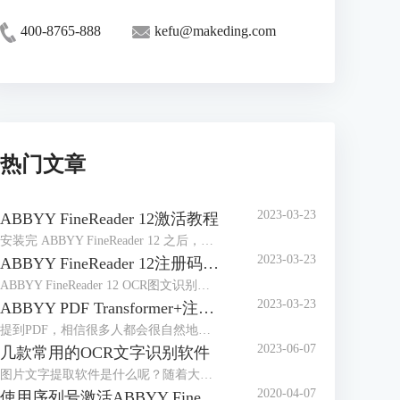
400-8765-888
kefu@makeding.com
热门文章
2023-03-23
ABBYY FineReader 12激活教程
安装完 ABBYY FineReader 12 之后，需要激活程序才能在完整模式下运行。在受限模式下，将根据您的版本和所在地区禁用一些功能。
2023-03-23
ABBYY FineReader 12注册码-激活码-序列号地址
ABBYY FineReader 12 OCR图文识别软件自2014年4月发布以来，屡获殊荣，是图像和文件识别以及办公的好帮手，那么对于这样一款用途广泛的软件来说，如何获取注册码、激活码或序列号想必是大家最关心的问题。
2023-03-23
ABBYY PDF Transformer+注册码-激活码-序列号地址
提到PDF，相信很多人都会很自然地想到ABBYY PDF Transformer+，它是一个新的，全面巧妙地解决PDF文档的工具，可以编辑PDF文档，在PDF文档中添加评论，添加密码保护，实现简单环保地阅读PDF文档，能够便捷地处理任何类型的PDF文件，非常有效地提高日常工作效率。
2023-06-07
几款常用的OCR文字识别软件
图片文字提取软件是什么呢？随着大家的办公需求的加大，现在已经有很多的办公软件出现了，那么，图片文字提取软件便是其中的一种，因为现在制作图片的要求也比较高，所以，在图片上加入文字也是很正常的事情，那么，怎么样才能够直接将图片中的文字提取出来呢？
2020-04-07
使用序列号激活ABBYY FineReader 14