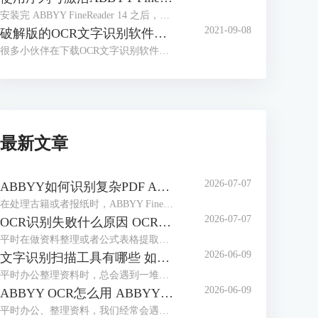
安装完 ABBYY FineReader 14 之后，很多小伙伴会有这样的疑问，安装完成后不知道如何激活软件，找不到输入序列号的入口，本文对这一问题进行讲解。
2021-09-08
破解版的OCR文字识别软件，带来了太多安全问题
很多小伙伴在下载OCR文字识别软件时，会习惯性去找破解版的软件。那么到底什么是破解版的软件呢？
最新文章
2026-07-07
ABBYY如何识别复杂PDF ABBYY如何识别竖排繁体
在处理古籍或者报纸时，ABBYY FineReader是我们常用选择。作为专业的OCR工具，它能轻松解决PDF文档的识别难题，也能精准识别竖排繁体，最大程度还原排版，无需手动录入。本期我们就来为大家介绍一下ABBYY如何识别复杂PDF，ABBYY如何识别竖排繁体的相关内容。
2026-07-07
OCR识别失败什么原因 OCR识别如何保证位置正确
平时在做资料整理或者公式表格提取时，我们经常会用到ABBYY FineReader这款工具。它识别精度高、支持多种语言，使用起来很方便。但很多用户都会遇到一些操作上的问题：比如识别失败、乱码或是识别后文字排版错乱等，本期我们就来为大家介绍一下OCR识别失败什么原因，OCR识别如何保证位置正确的相关内容。
2026-06-09
文字识别扫描工具有哪些 如何文字识别扫描文件
平时办公整理资料时，总会遇到一堆纸质文件、扫描件，想把里面的文字提取出来编辑，手动打字又慢又容易错。这时候文字识别扫描工具就派上大用场了，不管是简单的图片文字提取，还是复杂的扫描PDF识别，都能轻松搞定。下面就给大家介绍一下文字识别扫描工具有哪些，如何文字识别扫描文件的相关内容。
2026-06-09
ABBYY OCR怎么用 ABBYY怎么修改PDF里面的文字
平时办公、整理资料，我们经常会遇到这些麻烦，一是拿到扫描件或图片版文档，想提取里面的文字却没法复制；二是PDF里的文字有错别字，想修改却无从下手。这时候，ABBYY这款软件就能派上大用场。它的OCR识别功能可以轻松提取图片、扫描件中的文字，还能直接修改PDF里的内容。下面就给大家介绍一下ABBYY OCR怎么用，ABBYY怎么修改PDF里面的文字的相关内容。