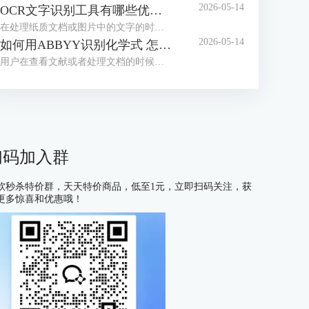
2026-05-14
OCR文字识别工具有哪些优点 OCR文字识别工具哪款最好用
在处理纸质文档或图片中的文字的时候，我们经常会借助OCR文字识别工具来提取信息。目前市面上这类工具种类繁多，大家往往不知道如何选择。为了帮助大家找到适合自己的工具，接下来我们就为大家介绍一下OCR文字识别工具有哪些优点，OCR文字识别工具哪款最好用的相关内容。
2026-05-14
如何用ABBYY识别化学式 怎么用ABBYY识别数学公式
用户在查看文献或者处理文档的时候，有时会遇到需要识别化学式或数学公式的情况，很多不熟悉OCR工具的用户会习惯性的手动编辑，但这种方式不仅耗费大量时间，还容易出现差错，在这里给大家安利一款好用的软件——ABBYY FineReader，下面我们就了解一下如何用ABBYY识别化学式，怎么用ABBYY识别数学公式的相关内容。
扫码加入群
软秒杀特价群，天天特价商品，低至1元，立即扫码关注，获
更多惊喜和优惠哦！