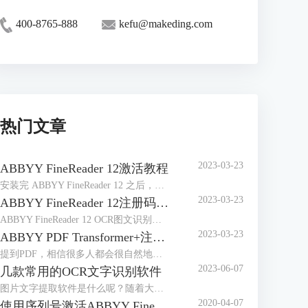
400-8765-888
kefu@makeding.com
热门文章
2023-03-23
ABBYY FineReader 12激活教程
安装完 ABBYY FineReader 12 之后，需要激活程序才能在完整模式下运行。在受限模式下，将根据您的版本和所在地区禁用一些功能。
2023-03-23
ABBYY FineReader 12注册码-激活码-序列号地址
ABBYY FineReader 12 OCR图文识别软件自2014年4月发布以来，屡获殊荣，是图像和文件识别以及办公的好帮手，那么对于这样一款用途广泛的软件来说，如何获取注册码、激活码或序列号想必是大家最关心的问题。
2023-03-23
ABBYY PDF Transformer+注册码-激活码-序列号地址
提到PDF，相信很多人都会很自然地想到ABBYY PDF Transformer+，它是一个新的，全面巧妙地解决PDF文档的工具，可以编辑PDF文档，在PDF文档中添加评论，添加密码保护，实现简单环保地阅读PDF文档，能够便捷地处理任何类型的PDF文件，非常有效地提高日常工作效率。
2023-06-07
几款常用的OCR文字识别软件
图片文字提取软件是什么呢？随着大家的办公需求的加大，现在已经有很多的办公软件出现了，那么，图片文字提取软件便是其中的一种，因为现在制作图片的要求也比较高，所以，在图片上加入文字也是很正常的事情，那么，怎么样才能够直接将图片中的文字提取出来呢？
2020-04-07
使用序列号激活ABBYY FineReader 14