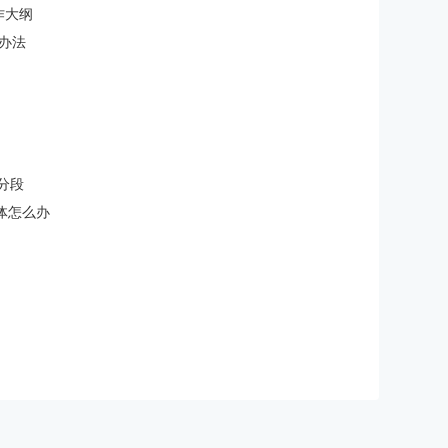
制作大纲
理办法
d分段
字体怎么办