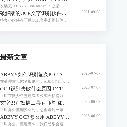
安装完 ABBYY FineReader 14 之后，很多小伙伴会有这样的疑问，安装完成后不知道如何激活软件，找不到输入序列号的入口，本文对这一问题进行讲解。
2021-09-08
破解版的OCR文字识别软件，带来了太多安全问题
很多小伙伴在下载OCR文字识别软件时，会习惯性去找破解版的软件。那么到底什么是破解版的软件呢？
最新文章
2026-07-07
ABBYY如何识别复杂PDF ABBYY如何识别竖排繁体
在处理古籍或者报纸时，ABBYY FineReader是我们常用选择。作为专业的OCR工具，它能轻松解决PDF文档的识别难题，也能精准识别竖排繁体，最大程度还原排版，无需手动录入。本期我们就来为大家介绍一下ABBYY如何识别复杂PDF，ABBYY如何识别竖排繁体的相关内容。
2026-07-07
OCR识别失败什么原因 OCR识别如何保证位置正确
平时在做资料整理或者公式表格提取时，我们经常会用到ABBYY FineReader这款工具。它识别精度高、支持多种语言，使用起来很方便。但很多用户都会遇到一些操作上的问题：比如识别失败、乱码或是识别后文字排版错乱等，本期我们就来为大家介绍一下OCR识别失败什么原因，OCR识别如何保证位置正确的相关内容。
2026-06-09
文字识别扫描工具有哪些 如何文字识别扫描文件
平时办公整理资料时，总会遇到一堆纸质文件、扫描件，想把里面的文字提取出来编辑，手动打字又慢又容易错。这时候文字识别扫描工具就派上大用场了，不管是简单的图片文字提取，还是复杂的扫描PDF识别，都能轻松搞定。下面就给大家介绍一下文字识别扫描工具有哪些，如何文字识别扫描文件的相关内容。
2026-06-09
ABBYY OCR怎么用 ABBYY怎么修改PDF里面的文字
平时办公、整理资料，我们经常会遇到这些麻烦，一是拿到扫描件或图片版文档，想提取里面的文字却没法复制；二是PDF里的文字有错别字，想修改却无从下手。这时候，ABBYY这款软件就能派上大用场。它的OCR识别功能可以轻松提取图片、扫描件中的文字，还能直接修改PDF里的内容。下面就给大家介绍一下ABBYY OCR怎么用，ABBYY怎么修改PDF里面的文字的相关内容。