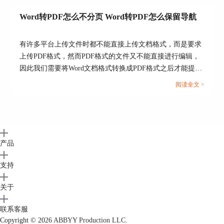
Word转PDF怎么不分页 Word转PDF怎么保留导航
图6：功能特点
有许多平台上传文件时都不能直接上传文档格式，而是要求
上传PDF格式，然而PDF格式的文件又不能直接进行编辑，
2.汉王
因此我们需要将Word文档格式转换成PDF格式之后才能提
交。但这也引发了一系列的问题，例如转换成Word文档后存
阅读全文 >
能对简单的图像进行文本识别，虽然识别准
在空白页、转换后格式发生变化等情况，今天我们就来说一
确度比ABBYYFineReader15低，比如格式、文字段
说Word转PDF怎么不分页，Word转PDF怎么保留导航。...
落会错乱，但操作比较简单，适合用于简单的文本
识别任务。
产品
3.风云文本识别
支持
与汉王功能相似，也是一款应用OCR技术的
文本识别软件，操作也比较简单，但也仅适用于简
关于
单的文本识别任务，对于排版复杂的文件，需要进
行二次排版。
联系客服
Copyright © 2026
ABBYY Production LLC.