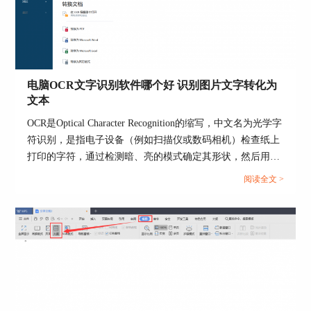
图5：另存为文件
电脑OCR文字识别软件哪个好 识别图片文字转化为
二、电脑快速识别图片文字的软件推荐
文本
1.ABBYYFineReader15
OCR是Optical Character Recognition的缩写，中文名为光学字
ABBYYFineReader15的OCR技术智能水平
符识别，是指电子设备（例如扫描仪或数码相机）检查纸上
高，能识别大量的语言，包括英文、简体中文、繁
打印的字符，通过检测暗、亮的模式确定其形状，然后用字
体中文等，其OCR编辑器能对PDF、图像进行高级
符识别方法将形状翻译成计算机文字的过程。随着技术的不
阅读全文 >
识别，同时配备图像编辑器，可对缺陷图像进行修
断发展，OCR技术的识别率和速度都有了很大的提高，已经
正，因此，识别准确度更高。
成为了一种非常常见的技术。下面一起来了解电脑ocr文字识
别软件哪个好，识别图片文字转化为文本的相关内容。...