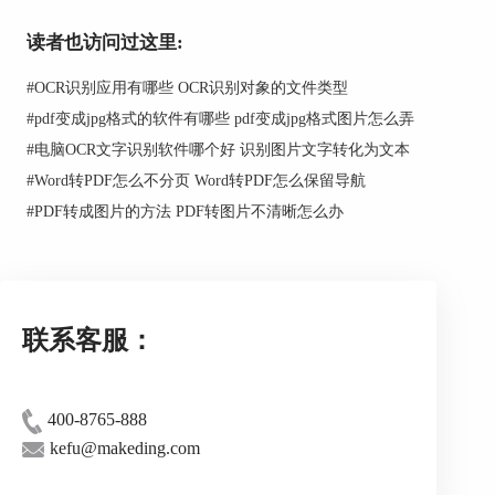
读者也访问过这里:
#
OCR识别应用有哪些 OCR识别对象的文件类型
#
pdf变成jpg格式的软件有哪些 pdf变成jpg格式图片怎么弄
图2：快速识别
#
电脑OCR文字识别软件哪个好 识别图片文字转化为文本
#
Word转PDF怎么不分页 Word转PDF怎么保留导航
#
PDF转成图片的方法 PDF转图片不清晰怎么办
ABBYYFineReader15可进行图像内容的自动
识别，并将其标记为文本、图片、表格区域。对于
不同区域的内容，软件可进行智能化的处理，比如
对于表格区域会同时识别文本与边框、对于图片区
域会提取图片等。
联系客服：
400-8765-888
kefu@makeding.com