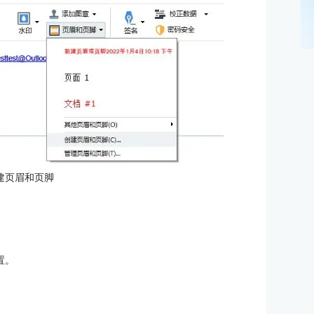
建页眉和页脚
：
置。