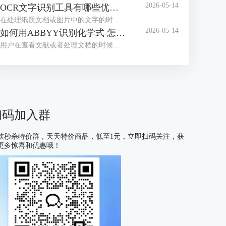
2026-05-14
OCR文字识别工具有哪些优点 OCR文字识别工具哪款最好用
在处理纸质文档或图片中的文字的时候，我们经常会借助OCR文字识别工具来提取信息。目前市面上这类工具种类繁多，大家往往不知道如何选择。为了帮助大家找到适合自己的工具，接下来我们就为大家介绍一下OCR文字识别工具有哪些优点，OCR文字识别工具哪款最好用的相关内容。
2026-05-14
如何用ABBYY识别化学式 怎么用ABBYY识别数学公式
用户在查看文献或者处理文档的时候，有时会遇到需要识别化学式或数学公式的情况，很多不熟悉OCR工具的用户会习惯性的手动编辑，但这种方式不仅耗费大量时间，还容易出现差错，在这里给大家安利一款好用的软件——ABBYY FineReader，下面我们就了解一下如何用ABBYY识别化学式，怎么用ABBYY识别数学公式的相关内容。
扫码加入群
软秒杀特价群，天天特价商品，低至1元，立即扫码关注，获
更多惊喜和优惠哦！