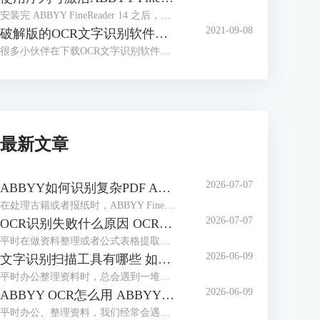
安装完 ABBYY FineReader 14 之后，很多小伙伴会有这样的疑问，安装完成后不知道如何激活软件，找不到输入序列号的入口，本文对这一问题进行讲解。
2021-09-08
破解版的OCR文字识别软件，带来了太多安全问题
很多小伙伴在下载OCR文字识别软件时，会习惯性去找破解版的软件。那么到底什么是破解版的软件呢？
最新文章
2026-07-07
ABBYY如何识别复杂PDF ABBYY如何识别竖排繁体
在处理古籍或者报纸时，ABBYY FineReader是我们常用选择。作为专业的OCR工具，它能轻松解决PDF文档的识别难题，也能精准识别竖排繁体，最大程度还原排版，无需手动录入。本期我们就来为大家介绍一下ABBYY如何识别复杂PDF，ABBYY如何识别竖排繁体的相关内容。
2026-07-07
OCR识别失败什么原因 OCR识别如何保证位置正确
平时在做资料整理或者公式表格提取时，我们经常会用到ABBYY FineReader这款工具。它识别精度高、支持多种语言，使用起来很方便。但很多用户都会遇到一些操作上的问题：比如识别失败、乱码或是识别后文字排版错乱等，本期我们就来为大家介绍一下OCR识别失败什么原因，OCR识别如何保证位置正确的相关内容。
2026-06-09
文字识别扫描工具有哪些 如何文字识别扫描文件
平时办公整理资料时，总会遇到一堆纸质文件、扫描件，想把里面的文字提取出来编辑，手动打字又慢又容易错。这时候文字识别扫描工具就派上大用场了，不管是简单的图片文字提取，还是复杂的扫描PDF识别，都能轻松搞定。下面就给大家介绍一下文字识别扫描工具有哪些，如何文字识别扫描文件的相关内容。
2026-06-09
ABBYY OCR怎么用 ABBYY怎么修改PDF里面的文字
平时办公、整理资料，我们经常会遇到这些麻烦，一是拿到扫描件或图片版文档，想提取里面的文字却没法复制；二是PDF里的文字有错别字，想修改却无从下手。这时候，ABBYY这款软件就能派上大用场。它的OCR识别功能可以轻松提取图片、扫描件中的文字，还能直接修改PDF里的内容。下面就给大家介绍一下ABBYY OCR怎么用，ABBYY怎么修改PDF里面的文字的相关内容。