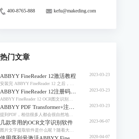
400-8765-888
kefu@makeding.com
热门文章
2023-03-23
ABBYY FineReader 12激活教程
安装完 ABBYY FineReader 12 之后，需要激活程序才能在完整模式下运行。在受限模式下，将根据您的版本和所在地区禁用一些功能。
2023-03-23
ABBYY FineReader 12注册码-激活码-序列号地址
ABBYY FineReader 12 OCR图文识别软件自2014年4月发布以来，屡获殊荣，是图像和文件识别以及办公的好帮手，那么对于这样一款用途广泛的软件来说，如何获取注册码、激活码或序列号想必是大家最关心的问题。
2023-03-23
ABBYY PDF Transformer+注册码-激活码-序列号地址
提到PDF，相信很多人都会很自然地想到ABBYY PDF Transformer+，它是一个新的，全面巧妙地解决PDF文档的工具，可以编辑PDF文档，在PDF文档中添加评论，添加密码保护，实现简单环保地阅读PDF文档，能够便捷地处理任何类型的PDF文件，非常有效地提高日常工作效率。
2023-06-07
几款常用的OCR文字识别软件
图片文字提取软件是什么呢？随着大家的办公需求的加大，现在已经有很多的办公软件出现了，那么，图片文字提取软件便是其中的一种，因为现在制作图片的要求也比较高，所以，在图片上加入文字也是很正常的事情，那么，怎么样才能够直接将图片中的文字提取出来呢？
2020-04-07
使用序列号激活ABBYY FineReader 14