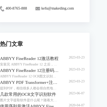
400-8765-888
kefu@makeding.com
热门文章
2023-03-23
ABBYY FineReader 12激活教程
安装完 ABBYY FineReader 12 之后，需要激活程序才能在完整模式下运行。在受限模式下，将根据您的版本和所在地区禁用一些功能。
2023-03-23
ABBYY FineReader 12注册码-激活码-序列号地址
ABBYY FineReader 12 OCR图文识别软件自2014年4月发布以来，屡获殊荣，是图像和文件识别以及办公的好帮手，那么对于这样一款用途广泛的软件来说，如何获取注册码、激活码或序列号想必是大家最关心的问题。
2023-03-23
ABBYY PDF Transformer+注册码-激活码-序列号地址
提到PDF，相信很多人都会很自然地想到ABBYY PDF Transformer+，它是一个新的，全面巧妙地解决PDF文档的工具，可以编辑PDF文档，在PDF文档中添加评论，添加密码保护，实现简单环保地阅读PDF文档，能够便捷地处理任何类型的PDF文件，非常有效地提高日常工作效率。
2023-06-07
几款常用的OCR文字识别软件
图片文字提取软件是什么呢？随着大家的办公需求的加大，现在已经有很多的办公软件出现了，那么，图片文字提取软件便是其中的一种，因为现在制作图片的要求也比较高，所以，在图片上加入文字也是很正常的事情，那么，怎么样才能够直接将图片中的文字提取出来呢？
2020-04-07
使用序列号激活ABBYY FineReader 14