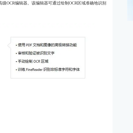
F15的高级OCR编辑器。该编辑器可通过绘制OCR区域准确地识别