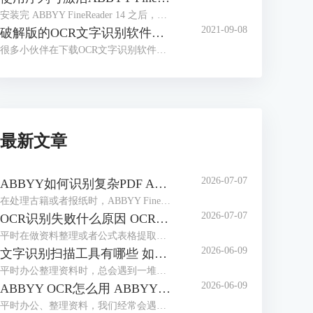
安装完 ABBYY FineReader 14 之后，很多小伙伴会有这样的疑问，安装完成后不知道如何激活软件，找不到输入序列号的入口，本文对这一问题进行讲解。
2021-09-08
破解版的OCR文字识别软件，带来了太多安全问题
很多小伙伴在下载OCR文字识别软件时，会习惯性去找破解版的软件。那么到底什么是破解版的软件呢？
最新文章
2026-07-07
ABBYY如何识别复杂PDF ABBYY如何识别竖排繁体
在处理古籍或者报纸时，ABBYY FineReader是我们常用选择。作为专业的OCR工具，它能轻松解决PDF文档的识别难题，也能精准识别竖排繁体，最大程度还原排版，无需手动录入。本期我们就来为大家介绍一下ABBYY如何识别复杂PDF，ABBYY如何识别竖排繁体的相关内容。
2026-07-07
OCR识别失败什么原因 OCR识别如何保证位置正确
平时在做资料整理或者公式表格提取时，我们经常会用到ABBYY FineReader这款工具。它识别精度高、支持多种语言，使用起来很方便。但很多用户都会遇到一些操作上的问题：比如识别失败、乱码或是识别后文字排版错乱等，本期我们就来为大家介绍一下OCR识别失败什么原因，OCR识别如何保证位置正确的相关内容。
2026-06-09
文字识别扫描工具有哪些 如何文字识别扫描文件
平时办公整理资料时，总会遇到一堆纸质文件、扫描件，想把里面的文字提取出来编辑，手动打字又慢又容易错。这时候文字识别扫描工具就派上大用场了，不管是简单的图片文字提取，还是复杂的扫描PDF识别，都能轻松搞定。下面就给大家介绍一下文字识别扫描工具有哪些，如何文字识别扫描文件的相关内容。
2026-06-09
ABBYY OCR怎么用 ABBYY怎么修改PDF里面的文字
平时办公、整理资料，我们经常会遇到这些麻烦，一是拿到扫描件或图片版文档，想提取里面的文字却没法复制；二是PDF里的文字有错别字，想修改却无从下手。这时候，ABBYY这款软件就能派上大用场。它的OCR识别功能可以轻松提取图片、扫描件中的文字，还能直接修改PDF里的内容。下面就给大家介绍一下ABBYY OCR怎么用，ABBYY怎么修改PDF里面的文字的相关内容。