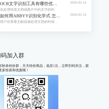
2026-05-14
OCR文字识别工具有哪些优点 OCR文字识别工具哪款最好用
在处理纸质文档或图片中的文字的时候，我们经常会借助OCR文字识别工具来提取信息。目前市面上这类工具种类繁多，大家往往不知道如何选择。为了帮助大家找到适合自己的工具，接下来我们就为大家介绍一下OCR文字识别工具有哪些优点，OCR文字识别工具哪款最好用的相关内容。
2026-05-14
如何用ABBYY识别化学式 怎么用ABBYY识别数学公式
用户在查看文献或者处理文档的时候，有时会遇到需要识别化学式或数学公式的情况，很多不熟悉OCR工具的用户会习惯性的手动编辑，但这种方式不仅耗费大量时间，还容易出现差错，在这里给大家安利一款好用的软件——ABBYY FineReader，下面我们就了解一下如何用ABBYY识别化学式，怎么用ABBYY识别数学公式的相关内容。
扫码加入群
软秒杀特价群，天天特价商品，低至1元，立即扫码关注，获
更多惊喜和优惠哦！