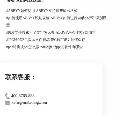
读者也访问过这里:
首先，打开ABBYY FineReader PDF 15，图2所
#
ABBYY如何使用 ABBYY支持哪些输出格式
示即为该软件的主界面，软件的主打功能即为首页
所展示的图片和PDF转化，支持将图片或PDF文件
#
如何使用ABBYY识别表格 ABBYY如何进行自动分析和识别设
转化为Excel、Word或PPT等文件。
置
由于此次的目的是将图中的表格转换成Excel
#
PDF文件搜索不了文字怎么办 ABBYY怎么搜索PDF文字
文件，因此选择第一个选项——转换成Microsoft
#
JPG转PDF后提示文件损坏 JPG转PDF后如何保存
Excel。
#
pdf转换成ppt怎么做 pdf转换成ppt的软件有哪些
联系客服：
400-8765-888
kefu@makeding.com
图2：软件主界面