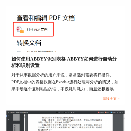
上手ABBYY FineReader文字识别软件。...
1.保留格式：在该设置界面中，大家可以对文
件的保留格式进行设置，可以选择保存格式化文本
或纯文本。
2.OCR语言选择：可以选择OCR识别的语言类
型，除了常见的中文和英文外，还有法语、德语、
西班牙语等小语种可供选择。
3.选择是否保留表格中的图片，以及在PDF文
如何使用ABBYY识别表格 ABBYY如何进行自动分
件中，是否为每一页创建一个单独的表。
析和识别设置
设置完后即可开始转化，此时会出现一个保存
对于从事数据分析的用户来说，常常遇到需要将扫描件、
界面，为随后转化的Excel选择保存位置，选择好
PDF文档中的表格数据在Excel中进行处理与分析的情况，如
后就可以静待成果啦！
果手动逐个复制粘贴的话，不仅耗时耗力，而且还极容易出
如图4所示的转化后Excel文件界面。
错。在这里我们可以使用ABBYY FineReader软件来进行操
阅读全文 >
作，接下来本文将围绕如何使用ABBYY识别表格，ABBYY
与原图相比，转化后的文件布局与原来基本一
如何进行自动分析和识别设置的内容为大家展开介绍。...
致，且内容没有出入。