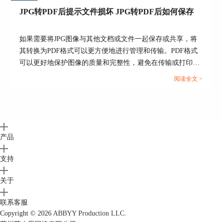
JPG转PDF后提示文件损坏 JPG转PDF后如何保存
且该软件还有其它功能，例如：查看、编辑、
保护PDF文档，管理和调整特定工作流程的PDF文
档等。想知道软件的更多相关信息，可以登录软件
如果需要将JPG图像与其他文档或文件一起保存或共享，将
的中文网站查看。
其转换为PDF格式可以更方便地进行管理和传输。PDF格式
可以更好地保护图像的质量和完整性，避免在传输或打印过
作者：九筒
程中出现失真或变形。在abbyy软件中将JPG文件转换为PDF
阅读全文 >
格式后，提示文件损坏是为什么呢？下面一起来了解JPG转
PDF后提示文件损坏，JPG转PDF后如何保存的相关内容。...
产品
支持
关于
联系客服
Copyright © 2026
ABBYY Production LLC.