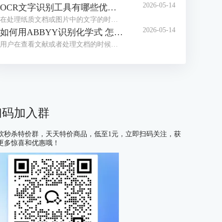
2026-05-14
OCR文字识别工具有哪些优点 OCR文字识别工具哪款最好用
在处理纸质文档或图片中的文字的时候，我们经常会借助OCR文字识别工具来提取信息。目前市面上这类工具种类繁多，大家往往不知道如何选择。为了帮助大家找到适合自己的工具，接下来我们就为大家介绍一下OCR文字识别工具有哪些优点，OCR文字识别工具哪款最好用的相关内容。
2026-05-14
如何用ABBYY识别化学式 怎么用ABBYY识别数学公式
用户在查看文献或者处理文档的时候，有时会遇到需要识别化学式或数学公式的情况，很多不熟悉OCR工具的用户会习惯性的手动编辑，但这种方式不仅耗费大量时间，还容易出现差错，在这里给大家安利一款好用的软件——ABBYY FineReader，下面我们就了解一下如何用ABBYY识别化学式，怎么用ABBYY识别数学公式的相关内容。
扫码加入群
软秒杀特价群，天天特价商品，低至1元，立即扫码关注，获
更多惊喜和优惠哦！