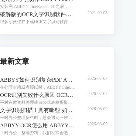
安装完 ABBYY FineReader 14 之后，很多小伙伴会有这样的疑问，安装完成后不知道如何激活软件，找不到输入序列号的入口，本文对这一问题进行讲解。
2021-09-08
破解版的OCR文字识别软件，带来了太多安全问题
很多小伙伴在下载OCR文字识别软件时，会习惯性去找破解版的软件。那么到底什么是破解版的软件呢？
最新文章
2026-07-07
ABBYY如何识别复杂PDF ABBYY如何识别竖排繁体
在处理古籍或者报纸时，ABBYY FineReader是我们常用选择。作为专业的OCR工具，它能轻松解决PDF文档的识别难题，也能精准识别竖排繁体，最大程度还原排版，无需手动录入。本期我们就来为大家介绍一下ABBYY如何识别复杂PDF，ABBYY如何识别竖排繁体的相关内容。
2026-07-07
OCR识别失败什么原因 OCR识别如何保证位置正确
平时在做资料整理或者公式表格提取时，我们经常会用到ABBYY FineReader这款工具。它识别精度高、支持多种语言，使用起来很方便。但很多用户都会遇到一些操作上的问题：比如识别失败、乱码或是识别后文字排版错乱等，本期我们就来为大家介绍一下OCR识别失败什么原因，OCR识别如何保证位置正确的相关内容。
2026-06-09
文字识别扫描工具有哪些 如何文字识别扫描文件
平时办公整理资料时，总会遇到一堆纸质文件、扫描件，想把里面的文字提取出来编辑，手动打字又慢又容易错。这时候文字识别扫描工具就派上大用场了，不管是简单的图片文字提取，还是复杂的扫描PDF识别，都能轻松搞定。下面就给大家介绍一下文字识别扫描工具有哪些，如何文字识别扫描文件的相关内容。
2026-06-09
ABBYY OCR怎么用 ABBYY怎么修改PDF里面的文字
平时办公、整理资料，我们经常会遇到这些麻烦，一是拿到扫描件或图片版文档，想提取里面的文字却没法复制；二是PDF里的文字有错别字，想修改却无从下手。这时候，ABBYY这款软件就能派上大用场。它的OCR识别功能可以轻松提取图片、扫描件中的文字，还能直接修改PDF里的内容。下面就给大家介绍一下ABBYY OCR怎么用，ABBYY怎么修改PDF里面的文字的相关内容。