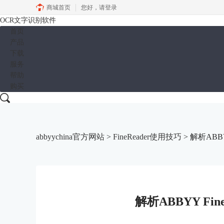
商城首页
您好，
请登录
OCR文字识别软件
首页
产品
下载
服务
帮助
购买
abbyychina官方网站
>
FineReader使用技巧
> 解析ABBY
解析ABBYY Fi