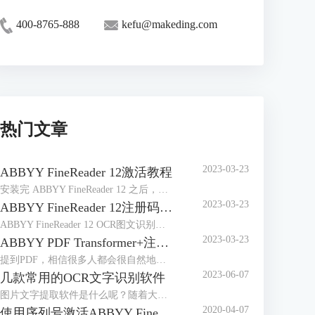
400-8765-888
kefu@makeding.com
热门文章
2023-03-23
ABBYY FineReader 12激活教程
安装完 ABBYY FineReader 12 之后，需要激活程序才能在完整模式下运行。在受限模式下，将根据您的版本和所在地区禁用一些功能。
2023-03-23
ABBYY FineReader 12注册码-激活码-序列号地址
ABBYY FineReader 12 OCR图文识别软件自2014年4月发布以来，屡获殊荣，是图像和文件识别以及办公的好帮手，那么对于这样一款用途广泛的软件来说，如何获取注册码、激活码或序列号想必是大家最关心的问题。
2023-03-23
ABBYY PDF Transformer+注册码-激活码-序列号地址
提到PDF，相信很多人都会很自然地想到ABBYY PDF Transformer+，它是一个新的，全面巧妙地解决PDF文档的工具，可以编辑PDF文档，在PDF文档中添加评论，添加密码保护，实现简单环保地阅读PDF文档，能够便捷地处理任何类型的PDF文件，非常有效地提高日常工作效率。
2023-06-07
几款常用的OCR文字识别软件
图片文字提取软件是什么呢？随着大家的办公需求的加大，现在已经有很多的办公软件出现了，那么，图片文字提取软件便是其中的一种，因为现在制作图片的要求也比较高，所以，在图片上加入文字也是很正常的事情，那么，怎么样才能够直接将图片中的文字提取出来呢？
2020-04-07
使用序列号激活ABBYY FineReader 14