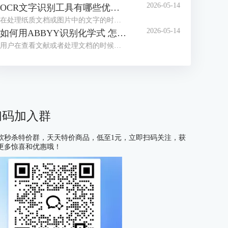
2026-05-14
OCR文字识别工具有哪些优点 OCR文字识别工具哪款最好用
在处理纸质文档或图片中的文字的时候，我们经常会借助OCR文字识别工具来提取信息。目前市面上这类工具种类繁多，大家往往不知道如何选择。为了帮助大家找到适合自己的工具，接下来我们就为大家介绍一下OCR文字识别工具有哪些优点，OCR文字识别工具哪款最好用的相关内容。
2026-05-14
如何用ABBYY识别化学式 怎么用ABBYY识别数学公式
用户在查看文献或者处理文档的时候，有时会遇到需要识别化学式或数学公式的情况，很多不熟悉OCR工具的用户会习惯性的手动编辑，但这种方式不仅耗费大量时间，还容易出现差错，在这里给大家安利一款好用的软件——ABBYY FineReader，下面我们就了解一下如何用ABBYY识别化学式，怎么用ABBYY识别数学公式的相关内容。
扫码加入群
软秒杀特价群，天天特价商品，低至1元，立即扫码关注，获
更多惊喜和优惠哦！