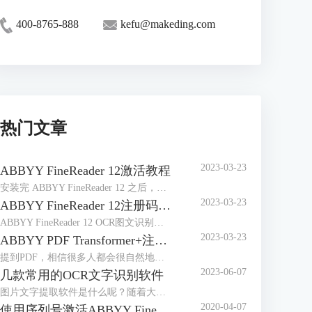
400-8765-888
kefu@makeding.com
热门文章
2023-03-23
ABBYY FineReader 12激活教程
安装完 ABBYY FineReader 12 之后，需要激活程序才能在完整模式下运行。在受限模式下，将根据您的版本和所在地区禁用一些功能。
2023-03-23
ABBYY FineReader 12注册码-激活码-序列号地址
ABBYY FineReader 12 OCR图文识别软件自2014年4月发布以来，屡获殊荣，是图像和文件识别以及办公的好帮手，那么对于这样一款用途广泛的软件来说，如何获取注册码、激活码或序列号想必是大家最关心的问题。
2023-03-23
ABBYY PDF Transformer+注册码-激活码-序列号地址
提到PDF，相信很多人都会很自然地想到ABBYY PDF Transformer+，它是一个新的，全面巧妙地解决PDF文档的工具，可以编辑PDF文档，在PDF文档中添加评论，添加密码保护，实现简单环保地阅读PDF文档，能够便捷地处理任何类型的PDF文件，非常有效地提高日常工作效率。
2023-06-07
几款常用的OCR文字识别软件
图片文字提取软件是什么呢？随着大家的办公需求的加大，现在已经有很多的办公软件出现了，那么，图片文字提取软件便是其中的一种，因为现在制作图片的要求也比较高，所以，在图片上加入文字也是很正常的事情，那么，怎么样才能够直接将图片中的文字提取出来呢？
2020-04-07
使用序列号激活ABBYY FineReader 14