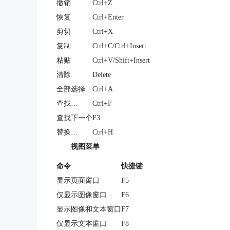
撤销
Ctrl+Z
恢复
Ctrl+Enter
剪切
Ctrl+X
复制
Ctrl+C/Ctrl+Insert
粘贴
Ctrl+V/Shift+Insert
清除
Delete
全部选择
Ctrl+A
查找…
Ctrl+F
查找下一个
F3
替换…
Ctrl+H
视图菜单
命令
快捷键
显示页面窗口
F5
仅显示图像窗口
F6
显示图像和文本窗口
F7
仅显示文本窗口
F8