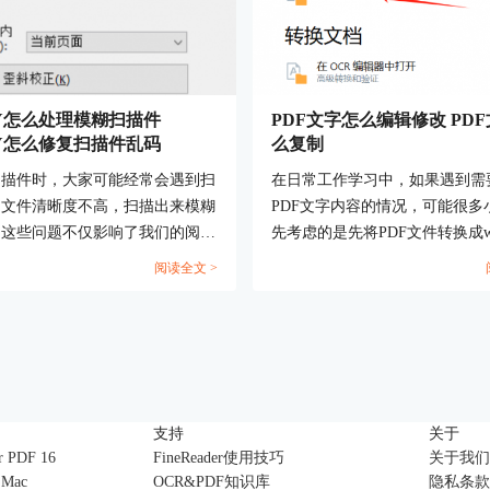
YY怎么处理模糊扫描件
PDF文字怎么编辑修改 PD
YY怎么修复扫描件乱码
么复制
扫描件时，大家可能经常会遇到扫
在日常工作学习中，如果遇到需
的文件清晰度不高，扫描出来模糊
PDF文字内容的情况，可能很多
，这些问题不仅影响了我们的阅读
先考虑的是先将PDF文件转换成w
可能导致OCR识别时重要信息出
进行修改，但这种方式极大降低
阅读全文 >
下来本期内容就来带大家了解一下
工作效率。其实，直接使用ABB
Y怎么处理模糊扫描件， ABBYY怎
FineReader PDF软件就可以轻
描件乱码的相关方法。...
解决PDF编辑的困扰。接下来，
将带大家了解一下PDF文字怎么
改，PDF文字怎么复制的相关内
对大家有帮助。...
支持
关于
r PDF 16
FineReader使用技巧
关于我们
r Mac
OCR&PDF知识库
隐私条款