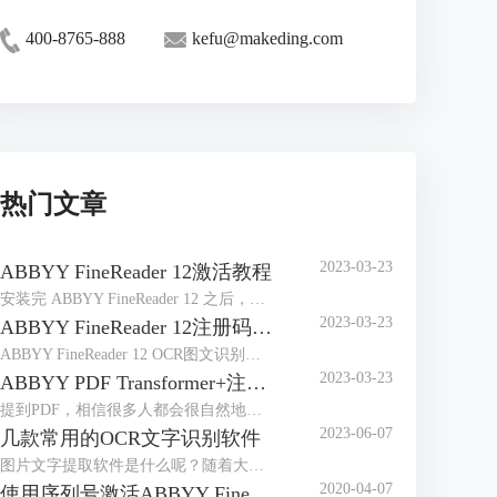
400-8765-888
kefu@makeding.com
热门文章
2023-03-23
ABBYY FineReader 12激活教程
安装完 ABBYY FineReader 12 之后，需要激活程序才能在完整模式下运行。在受限模式下，将根据您的版本和所在地区禁用一些功能。
2023-03-23
ABBYY FineReader 12注册码-激活码-序列号地址
ABBYY FineReader 12 OCR图文识别软件自2014年4月发布以来，屡获殊荣，是图像和文件识别以及办公的好帮手，那么对于这样一款用途广泛的软件来说，如何获取注册码、激活码或序列号想必是大家最关心的问题。
2023-03-23
ABBYY PDF Transformer+注册码-激活码-序列号地址
提到PDF，相信很多人都会很自然地想到ABBYY PDF Transformer+，它是一个新的，全面巧妙地解决PDF文档的工具，可以编辑PDF文档，在PDF文档中添加评论，添加密码保护，实现简单环保地阅读PDF文档，能够便捷地处理任何类型的PDF文件，非常有效地提高日常工作效率。
2023-06-07
几款常用的OCR文字识别软件
图片文字提取软件是什么呢？随着大家的办公需求的加大，现在已经有很多的办公软件出现了，那么，图片文字提取软件便是其中的一种，因为现在制作图片的要求也比较高，所以，在图片上加入文字也是很正常的事情，那么，怎么样才能够直接将图片中的文字提取出来呢？
2020-04-07
使用序列号激活ABBYY FineReader 14