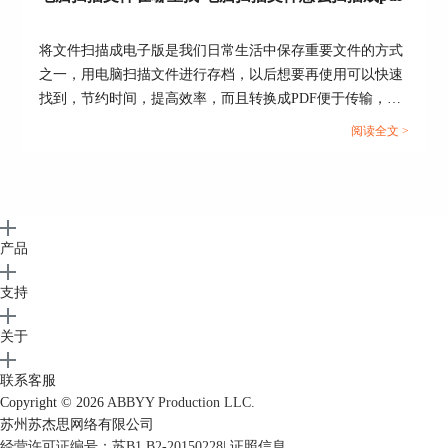
将文件扫描成电子版是我们日常生活中保存重要文件的方式
之一，用电脑扫描文件进行存档，以后想要再使用可以快速
找到，节约时间，提高效率，而且转换成PDF便于传输，浏
览方便。今天小编给大家讲讲电脑扫描文件在哪里找，电脑
阅读全文 >
扫描文件怎么扫描成PDF。...
图6：文本编辑
产品
进入编辑模式后，如图7所示，点击水印，
支持
可发现水印中的文字已转换为单个的图片。
关于
联系客服
Copyright © 2026
ABBYY Production LLC.
苏州苏杰思网络有限公司
经营许可证编号：苏B1.B2-20150228
|
证照信息