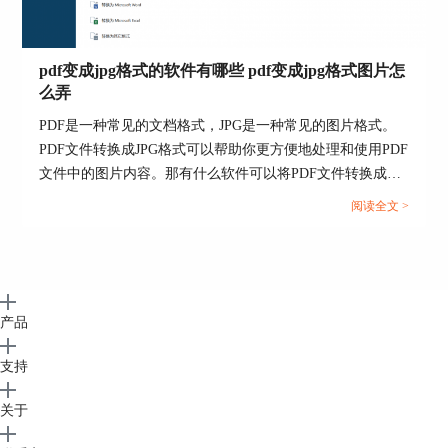
2. 迅捷文字识别
迅捷OCR文字识别软件，能实现识别图片表格
的功能，但相比于ABBYY FineReader PDF 15的多
pdf变成jpg格式的软件有哪些 pdf变成jpg格式图片怎
格式识别支持，迅捷仅支持PNG、JPG和BMP，
么弄
PDF文件，并且仅能导出DOC、DOCX和TXT三种
PDF是一种常见的文档格式，JPG是一种常见的图片格式。
格式，实用性会欠缺一点。
PDF文件转换成JPG格式可以帮助你更方便地处理和使用PDF
文件中的图片内容。那有什么软件可以将PDF文件转换成
JPG格式呢？下面一起来了解pdf变成jpg格式的软件有哪些，
阅读全文 >
pdf变成jpg格式图片怎么弄的相关内容。...
产品
图6：迅捷文字识别
支持
关于