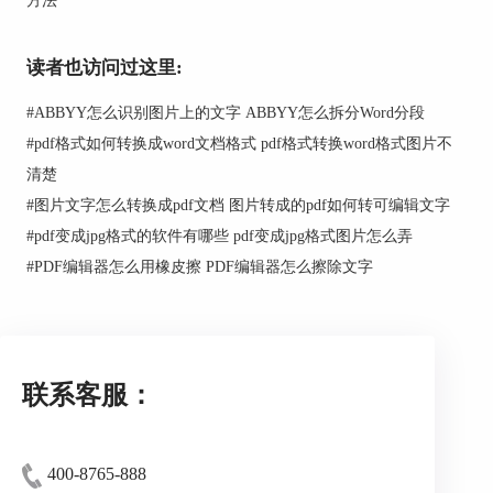
读者也访问过这里:
#
ABBYY怎么识别图片上的文字 ABBYY怎么拆分Word分段
#
pdf格式如何转换成word文档格式 pdf格式转换word格式图片不
清楚
#
图片文字怎么转换成pdf文档 图片转成的pdf如何转可编辑文字
图2：OCR编辑器
#
pdf变成jpg格式的软件有哪些 pdf变成jpg格式图片怎么弄
#
PDF编辑器怎么用橡皮擦 PDF编辑器怎么擦除文字
将图片表格导入到ABBYY FineReader PDF 15
OCR编辑器后，软件会对图片进行自动化的区域划
分，并按照其区域类型进行文本识别。
联系客服：
如图3所示，右侧为软件识别结果，可以看
到，ABBYY FineReader PDF 15可以很好地识别表
格的边框格式、文本格式与文本内容，其识别结果
与原图接近一致。
400-8765-888