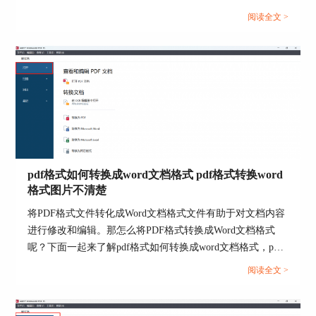
心，今天将为大家介绍ABBYY怎么识别图片上的文字，
阅读全文 >
ABBYY怎么拆分Word分段的操作步骤。...
图4：另存为excel
二、识别图片表格的软件推荐
从上述操作可以看到，通过文本识别软件可快
速地识别图片表格，减少了人工输入数据的繁琐，
那么，有哪些识别图片表格的软件推荐呢？
pdf格式如何转换成word文档格式 pdf格式转换word
格式图片不清楚
1. ABBYY FineReader PDF 15
将PDF格式文件转化成Word文档格式文件有助于对文档内容
作为一款专业型的文本识别软件，ABBYY
进行修改和编辑。那怎么将PDF格式转换成Word文档格式
FineReader PDF 15配备了智能化的OCR文本识别技
呢？下面一起来了解pdf格式如何转换成word文档格式，pdf
术，不仅能准确识别简单的文本内容，还可以高度
还原PDF、图像中的段落格式、表格格式、文本格
格式转换word格式图片不清楚的相关内容。...
阅读全文 >
式等，大大地提高文本识别后的排版效率。
另外，ABBYY FineReader PDF 15也内置大量